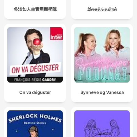
吳淡如人生實用商學院
இசைத் தென்றல்
On va déguster
Synnøve og Vanessa