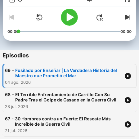
x
Con una narración envolvente y un enfoque humano, te
Volumen
acercamos a los conflictos que forjaron el mundo que
habitamos, sin ruido ni glorificación: solo memoria.
Si te apasiona entender la historia contada por sus
protagonistas, suscríbete, activa la campana y forma parte de
00:00
00:00
esta comunidad de caminantes conscientes.
Conviértete en un supporter de este podcast:
https://www.spreaker.com/podcast/relatos-de-guerra-
Episodios
-6731681/support
.
-
69
Fusilado por Enseñar | La Verdadera Historia del
Maestro que Prometió el Mar
04 ago. 2026
-
68
El Terrible Enfrentamiento de Carrillo Con Su
Padre Tras el Golpe de Casado en la Guerra Civil
28 jul. 2026
-
67
30 Hombres contra un Fuerte: El Rescate Más
Increíble de la Guerra Civil
21 jul. 2026