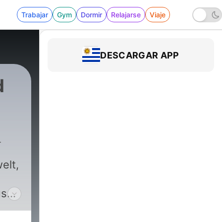
Trabajar
Gym
Dormir
Relajarse
Viaje
DESCARGAR APP
d
1418 - Hollywood Reporter vum 6. August, 
elt,
us