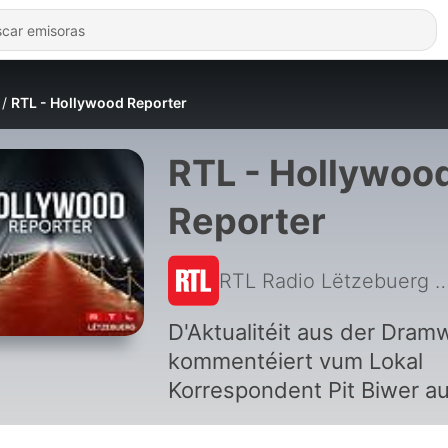
RTL - Hollywood Reporter
RTL - Hollywoo
Reporter
RTL Radio Lëtzebuerg
|
D'Aktualitéit aus der Dramw
kommentéiert vum Lokal
Korrespondent Pit Biwer a
Los Angeles