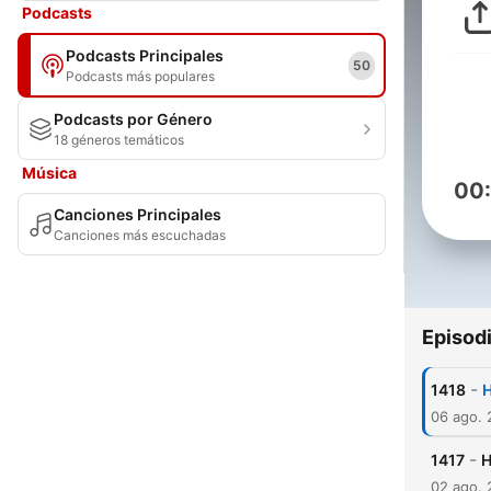
Podcasts
Podcasts Principales
50
Podcasts más populares
Podcasts por Género
18 géneros temáticos
Música
00
Canciones Principales
Canciones más escuchadas
Episod
-
1418
H
06 ago.
-
1417
H
02 ago.