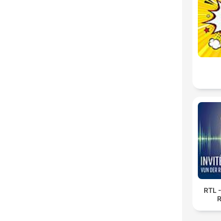
RTL -
R