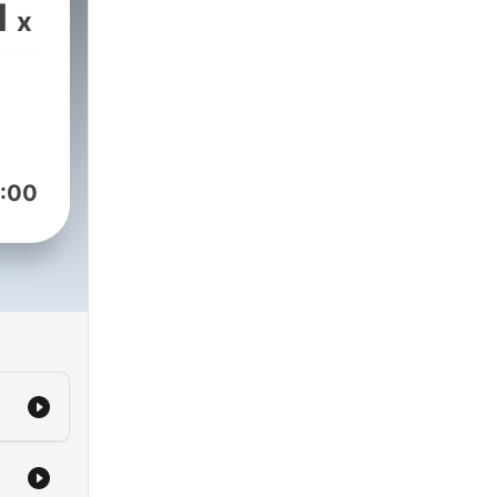
1
x
:00