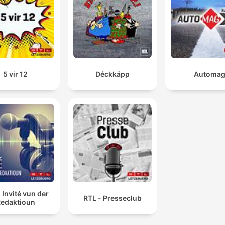
5 vir 12
Déckkäpp
Automa
 Invité vun der
RTL - Presseclub
edaktioun