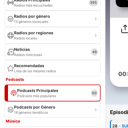
395
Radios más escuchadas
Radios por género
15 géneros musicales
Radios por regiones
Radios locales
Noticias
49
Radios noticiosas
Recomendadas
Lista de las mejores radios
00
Podcasts
Podcasts Principales
50
Podcasts más populares
Podcasts por Género
Episod
18 géneros temáticos
Música
-
28
SU