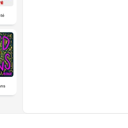
nté
ans