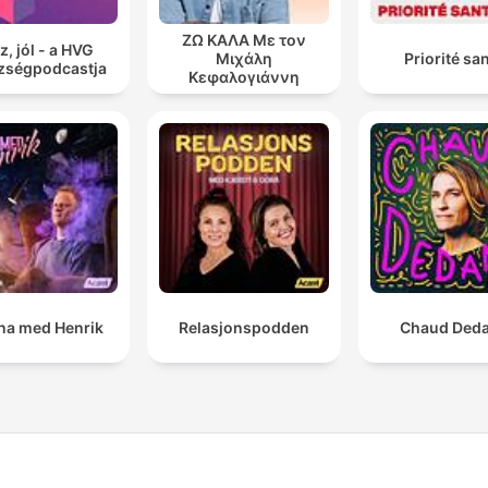
ΖΩ ΚΑΛΑ Με τον
z, jól - a HVG
Μιχάλη
Priorité sa
zségpodcastja
Κεφαλογιάννη
a med Henrik
Relasjonspodden
Chaud Ded