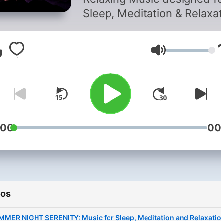
Meditation &
Sleep, Meditation & Relaxa
Relaxation
Volumen
:00
00
ios
MMER NIGHT SERENITY: Music for Sleep, Meditation and Relaxati