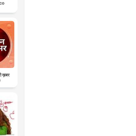
co
री ख़बर
)