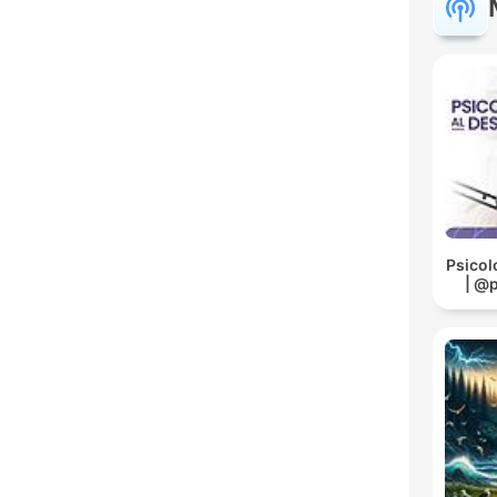
Psicol
| @