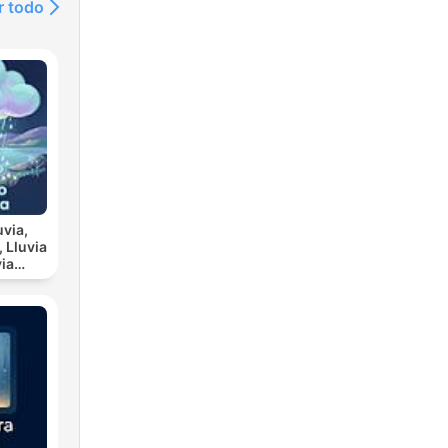
r todo
uvia,
ia
scanso
a