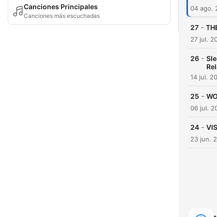
Canciones Principales
04 ago.
Canciones más escuchadas
-
27
THE
27 jul. 2
-
26
Sle
Rel
14 jul. 2
-
25
WO
06 jul. 
-
24
VIS
23 jun. 