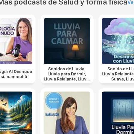
Más podcasts de Salud y forma física
Ve
Sonidos de Lluvia,
Sonido de Ll
ogia Al Desnudo
Lluvia para Dormir,
Lluvia Relajante, Lluv
psi.mammoliti
Lluvia Relajante, Lluvia
Suave, Lluvia
Suave, Lluvia Para
Nocturna, De
Calmar
Con Lluvi