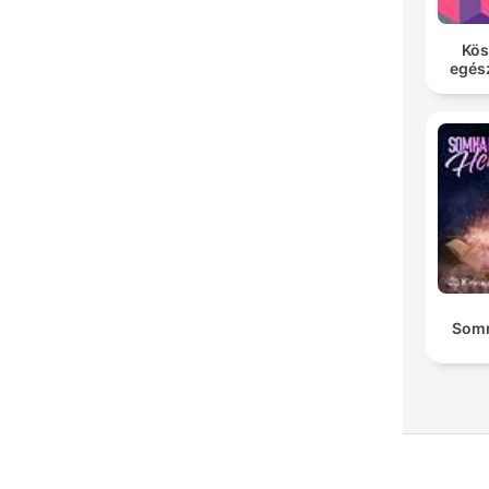
Kös
egés
Somn