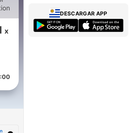
tion
DESCARGAR APP
1
x
:00
on