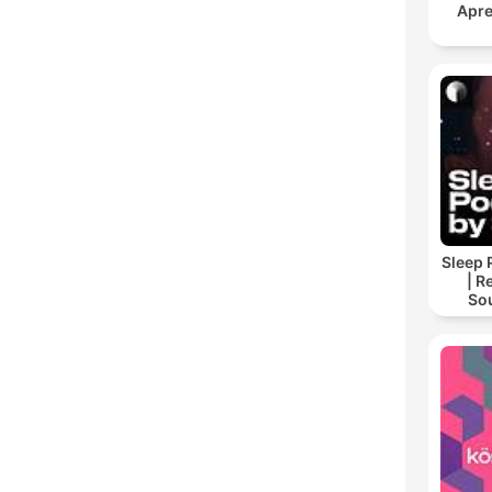
Apre
Sleep 
| R
So
Storie
For