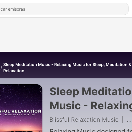
Sleep Meditation Music - Relaxing Music for Sleep, Meditation &
Relaxation
Sleep Meditati
Music - Relaxin
Music for Sleep
Blissful Relaxation Music
|
2
Relaxing Music designed f