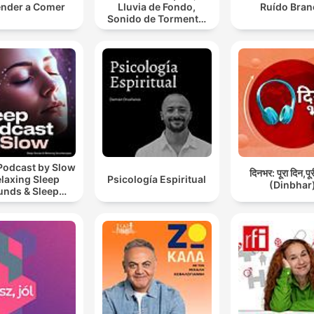
nder a Comer
Lluvia de Fondo,
Ruído Bran
Sonido de Tormenta,
Día Lluvioso, Lluvia
Para Soñar
Podcast by Slow
दिनभर: पूरा दिन,पू
elaxing Sleep
Psicología Espiritual
(Dinbhar
unds & Sleep
s | Nature Sound
 Sleep | ASMR