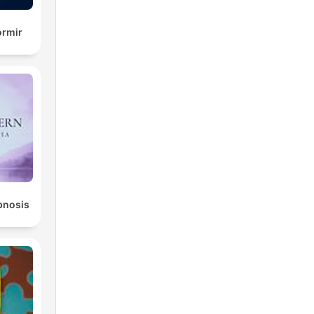
ormir
ipnosis