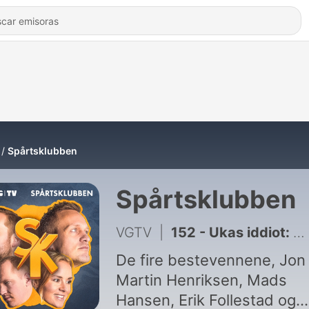
Spårtsklubben
Spårtsklubben
VGTV
|
152 - Ukas iddiot: Vi kan anerkjenne f*tteskatt og 69 kroner
De fire bestevennene, Jon
Martin Henriksen, Mads
Hansen, Erik Follestad og