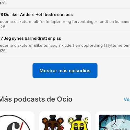
2026
penger for at hans tidligere flamme skulle kunne være samme
med en ny kjæreste.
8 Du liker Anders Hoff bedre enn oss
026
Til Eire har både funnet og savnet dyr etter branden i
Drammen. Jeg gir gratis fjernehealing til dyrene dine.
7 Jeg synes barneidrett er piss
00:24:08 · Dette er et sitat fra en Facebook-post som blir
diskutert som et eksempel på noe ekstremt alternativt.
2026
På vei til badet møtte hun sin far, som ble vittment til
Mostrar más episodios
hans datter stod klissnaken med sæd ut av munn og
nese, med hans sviger skjønn løpen etter mens han
roper «Jeg trodde ikke det faktisk skulle komme ut a
nesa!»
Más podcasts de Ocio
Ve
00:30:17 · The host recounts a shocking story sent in by a
listener about an unfortunate sexual mishap during a holiday w
in-laws.