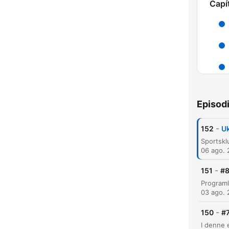
Capí
H
Dest
Episod
-
152
Uk
06 ago.
-
151
#8
03 ago.
-
150
#7