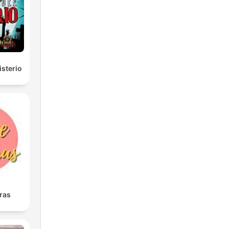
e.
isterio
ras