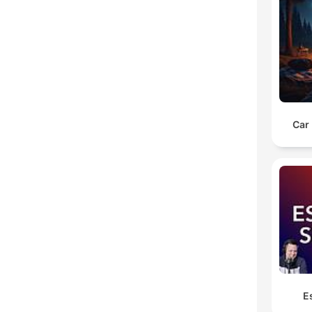
Car
E