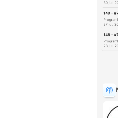
30 jul. 
-
149
#7
27 jul. 2
-
148
#7
23 jul. 