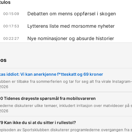
tulos
Debatten om menns oppførsel i skogen
00:15:09
Lytterens liste med morsomme nyheter
00:17:53
Nye nominasjoner og absurde historier
00:22:27
az clic en un capítulo para ir directamente a ese momento
acados
ios
Det var en nasjonalskatt som pratet. Ja, det er rekla
as iddiot: Vi kan anerkjenne f*tteskatt og 69 kroner
for inatur.no.
 2026
00:03:44 · The hosts discuss a specific advertisement they
encountered on Instagram.
0 Tidenes drøyeste spørsmål fra mobilsvareren
 2026
Der kom han med krav. Han ville at mannen i 30-året
skulle betale en fitteskatt på 69 kroner.
9 Kan ikke du si at du sitter i rullestol?
00:21:13 · Dette refererer til en absurd sak der en mann krev