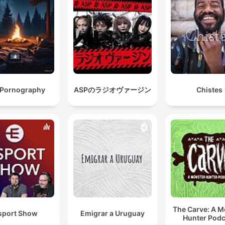
 Pornography
ASPのラジオヴァージン
Chistes
The Carve: A M
sport Show
Emigrar a Uruguay
Hunter Podc