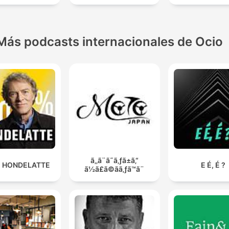
Más podcasts internacionales de Ocio
ã‚‚ã¨ã˜ã‚ƒã±ã‚“
 HONDELATTE
E É, É ?
ã½ã£ã©ãã‚ƒã™ã¨