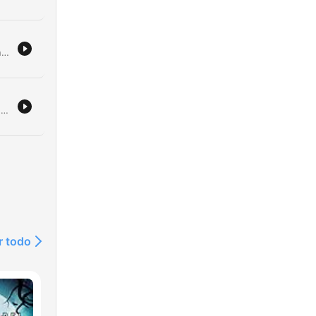
n
Programlederne diskuterer alt fra ferieplaner og forventninger rundt en kommende fødsel, til personlige anekdoter om bursdager og familieforhold. Episoden tar også for seg humoristiske lytterspørsmål om anatomi og definisjonen av svigerfamilie. Diskusjonen beveger seg videre til sportstemaer, med fokus på regler rundt hjemme- og bortedrakter i fotball, samt tekniske detaljer ved bruk av fotballstrømper.
Programlederne diskuterer ulike temaer, inkludert en oppfordring til lytterne om å sende inn bilder fra ferien og en debatt om hvem i Sportsklubben som er det beste eller verste forbildet. Episoden tar opp kontroversielle 'brandfakler' om barneidrett og kjønnsidentitet. Samtalen beveger seg videre til nostalgiske minner om å leie film på VHS og oppleve fysiske videobutikker. Programlederne reflekterer også over barndommens enkle gleder, som konglesanking og det sosiale livet i nabolaget før digitale plattformer tok over.
 at
v
r todo
ith