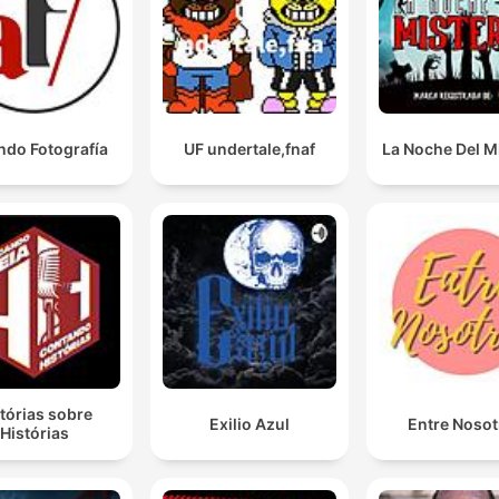
Jeg hater byråkati, og jeg hater fjernhilling. Men sist
nevnte, jeg hater det enda sterkere for meg.
00:36:37 · The host expresses their strong dislike for remote
healing as they cast a vote in the segment's nomination debat
ndo Fotografía
UF undertale,fnaf
La Noche Del M
tórias sobre
Exilio Azul
Entre Nosot
Histórias