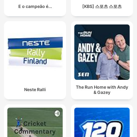
E o campeão é...
[KBS] 스포츠 스포츠
The Run Home with Andy
Neste Ralli
& Gazey