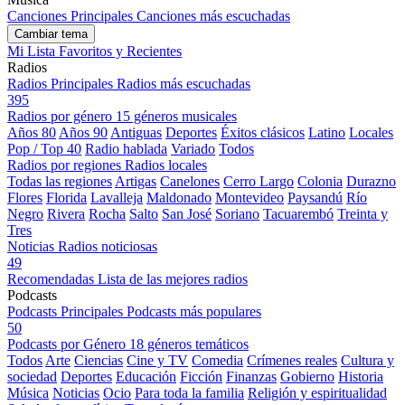
Canciones Principales
Canciones más escuchadas
Cambiar tema
Mi Lista
Favoritos y Recientes
Radios
Radios Principales
Radios más escuchadas
395
Radios por género
15 géneros musicales
Años 80
Años 90
Antiguas
Deportes
Éxitos clásicos
Latino
Locales
Pop / Top 40
Radio hablada
Variado
Todos
Radios por regiones
Radios locales
Todas las regiones
Artigas
Canelones
Cerro Largo
Colonia
Durazno
Flores
Florida
Lavalleja
Maldonado
Montevideo
Paysandú
Río
Negro
Rivera
Rocha
Salto
San José
Soriano
Tacuarembó
Treinta y
Tres
Noticias
Radios noticiosas
49
Recomendadas
Lista de las mejores radios
Podcasts
Podcasts Principales
Podcasts más populares
50
Podcasts por Género
18 géneros temáticos
Todos
Arte
Ciencias
Cine y TV
Comedia
Crímenes reales
Cultura y
sociedad
Deportes
Educación
Ficción
Finanzas
Gobierno
Historia
Música
Noticias
Ocio
Para toda la familia
Religión y espiritualidad