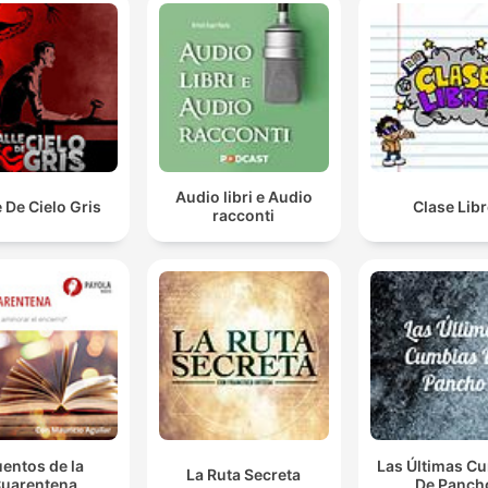
00:44:04 · O personagem comunica sua decisão de deixar o
emprego atual para buscar novos desafios em outro local.
Eu sou a host do You're Dead to Me, a BBC comedy
show que tomou history seriously.
01:15:20 · Greg Jenner apresenta o conceito e o tom do seu
programa de comédia histórica da BBC.
Audio libri e Audio
e De Cielo Gris
Clase Lib
racconti
entos de la
Las Últimas C
La Ruta Secreta
uarentena
De Panch