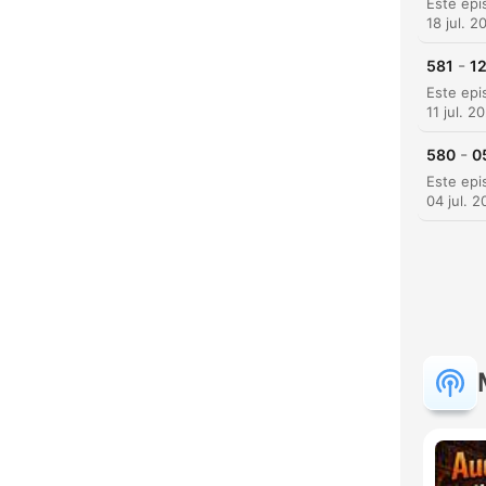
18 jul. 2
-
581
1
11 jul. 2
-
580
0
04 jul. 
H
Dest