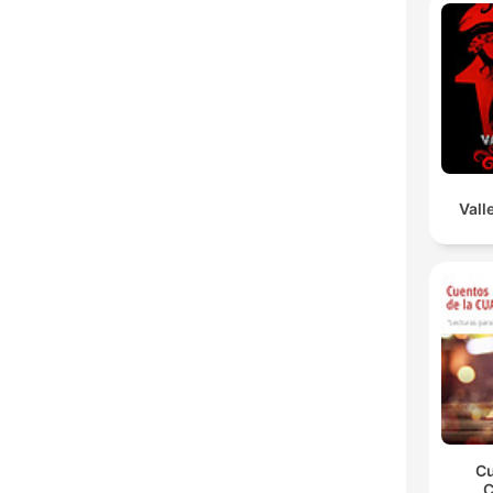
Vall
Cu
C