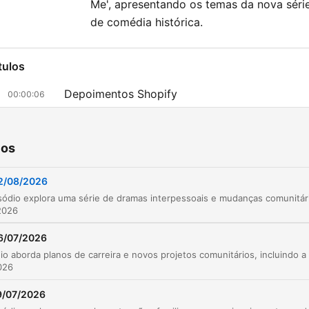
Me', apresentando os temas da nova séri
de comédia histórica.
tulos
Depoimentos Shopify
00:00:06
The Archers Omnibus
00:01:05
ios
Conflitos e Reações à Separação
00:03:00
Confronto de Kenton e Harrison
2/08/2026
00:07:16
Preocupações Familiares
00:12:51
2026
Convivência Familiar e Rotina
6/07/2026
00:14:01
Planos para o Comitê e a Renovação do Abrig
2026
00:15:44
9/07/2026
Encontro no Jardim
00:17:28