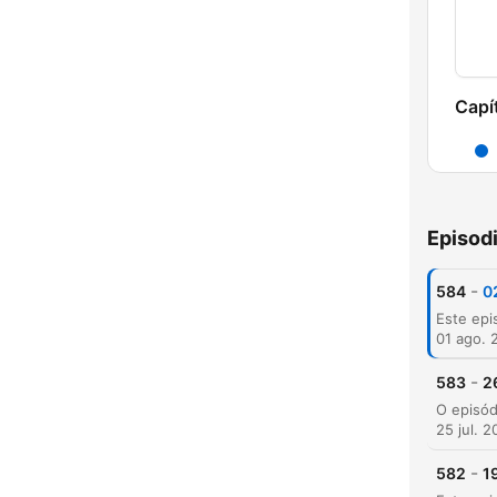
Capí
Episod
-
584
0
01 ago. 
-
583
2
25 jul. 
-
582
1