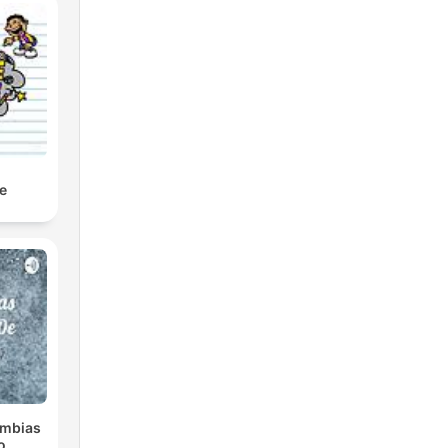
re
umbias
o