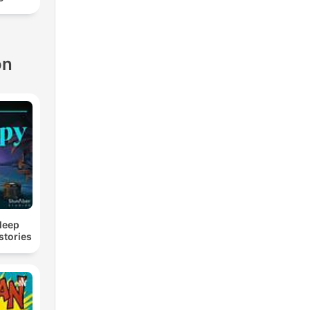
ón
Sleep
stories