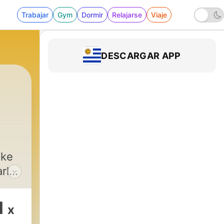
Trabajar
Gym
Dormir
Relajarse
Viaje
DESCARGAR APP
ake
rly)
to
ee.
1
x
ee