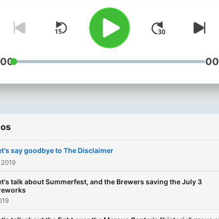
art, Milwaukee events, and
D.I.Y. lawn care tips are
frequently discussed—and
rarely agreed upon.
:00
00
ios
et's say goodbye to The Disclaimer
 2019
et's talk about Summerfest, and the Brewers saving the July 3
ireworks
019