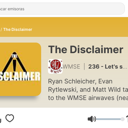
The Disclaimer
The Disclaimer
WMSE
|
236 - Let's say goodbye to The Disclaimer
Ryan Schleicher, Evan
Rytlewski, and Matt Wild t
to the WMSE airwaves (nea
every Wednesday at noon 
discuss all things Milwauk
Volumen
Milwaukee music, Milwauk