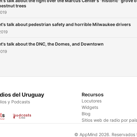
et's talk about the fight over the Marcus Center's "historic" grove o
hestnut trees
2019
et's talk about pedestrian safety and horrible Milwaukee drivers
2019
et's talk about the DNC, the Domes, and Downtown
2019
dios del Uruguay
Recursos
Locutores
ios y Podcasts
Widgets
Blog
Sitios web de radio por paí
© AppMind 2026. Reservados t