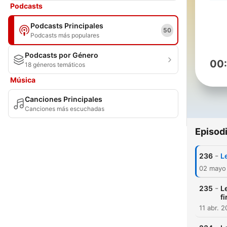
Podcasts
Podcasts Principales
50
Podcasts más populares
Podcasts por Género
00
18 géneros temáticos
Música
Canciones Principales
Canciones más escuchadas
Episod
-
236
L
02 mayo
-
235
L
f
11 abr. 2