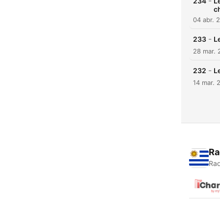
-
234
L
c
04 abr. 
-
233
L
28 mar. 
-
232
L
14 mar. 
Ra
Rad