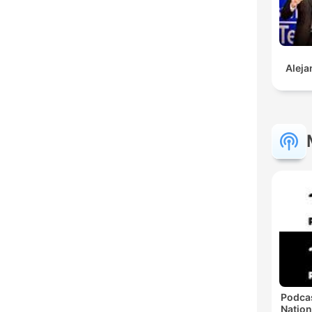
Aleja
Podcas
Națion