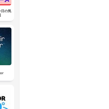
今日の気
題
or