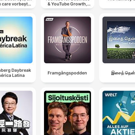
u care vorbește
& YouTube Growth,
cu tine
Video Marketing
berg Daybreak
Framgångspodden
இசைத் தென்
érica Latina