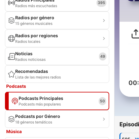
395
Radios más escuchadas
Radios por género
15 géneros musicales
Radios por regiones
Radios locales
Noticias
49
Radios noticiosas
Recomendadas
Lista de las mejores radios
00
Podcasts
Podcasts Principales
50
Podcasts más populares
Podcasts por Género
18 géneros temáticos
Episod
Música