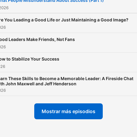
hat People Misunderstand About Success (Part 1)
journey, so let leadership
 2026
authority Dr. John C. Maxw
re You Leading a Good Life or Just Maintaining a Good Image?
show you the way.
2026
ood Leaders Make Friends, Not Fans
2026
ow to Stabilize Your Success
026
arn These Skills to Become a Memorable Leader: A Fireside Chat
th John Maxwell and Jeff Henderson
2026
Mostrar más episodios