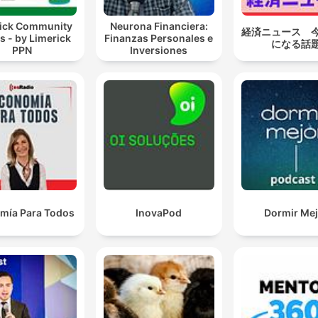
ick Community
Neurona Financiera:
経済ニュース 
s - by Limerick
Finanzas Personales e
になる話
PPN
Inversiones
mía Para Todos
InovaPod
Dormir Mej