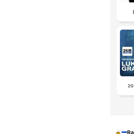
2G
Ra