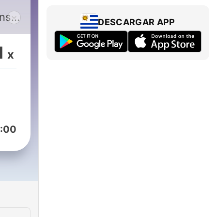
ans
DESCARGAR APP
ader
1
x
ers.
 the
:00
n
.
free