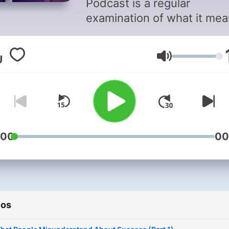
Podcast is a regular
examination of what it me
to be a transformational le
—someone who daily
Volumen
influences people to think,
speak, and act to make a
positive difference in their
lives and in the lives of oth
This podcast will teach you
principles, practices, and
:00
00
process of becoming a
transformational leader
because leadership isn't a
event—it's an uphill journey
ios
Every week we will offer a 
tool to help you on this