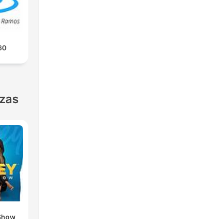
60
nzas
Show