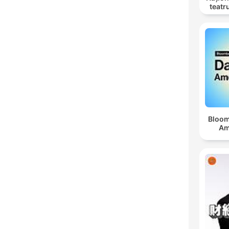
teatr
Bloom
Am