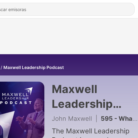
Maxwell Leadership Podcast
Maxwell
Leadership
Podcast
John Maxwell
|
595 - What People Misunderstand About Success (Part 1)
The Maxwell Leadership