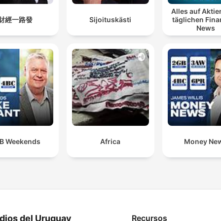
Alles auf Aktie
財經一路發
Sijoituskästi
täglichen Fin
News
B Weekends
Africa
Money Ne
dios del Uruguay
Recursos