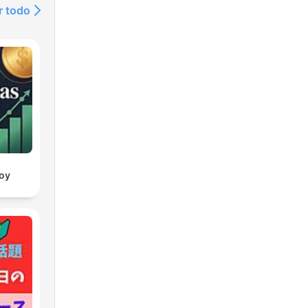
r todo
oy