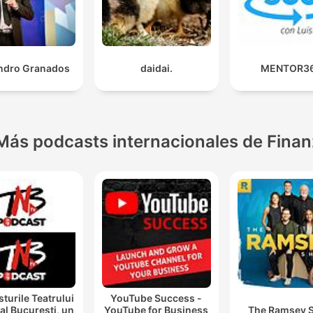
ndro Granados
daidai.
MENTOR3
Más podcasts internacionales de Fina
turile Teatrului
YouTube Success -
al București, un
YouTube for Business
The Ramsey 