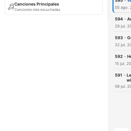
-
595
W
Canciones Principales
05 ago.
Canciones más escuchadas
-
594
A
29 jul. 
-
593
G
22 jul. 
-
592
H
15 jul. 2
-
591
Le
wi
08 jul. 