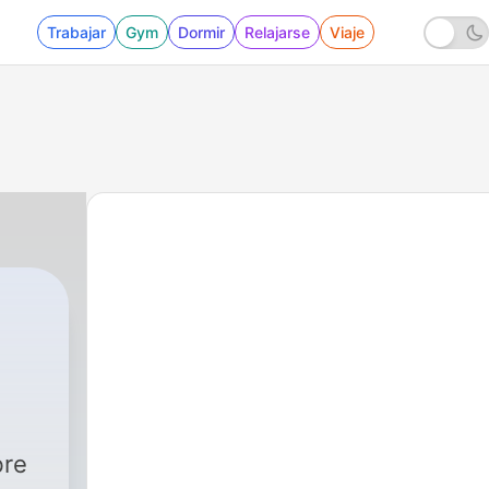
Trabajar
Gym
Dormir
Relajarse
Viaje
bre