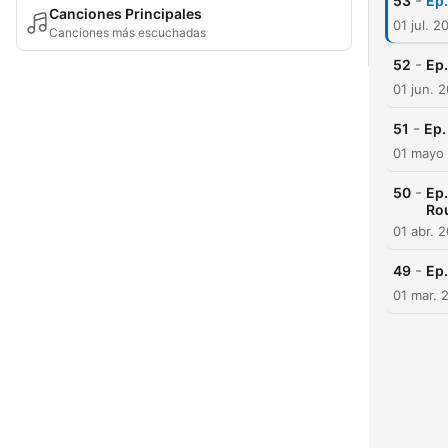
-
53
Ep.
Canciones Principales
01 jul. 2
Canciones más escuchadas
-
52
Ep.
01 jun. 
-
51
Ep.
01 mayo
-
50
Ep.
Ro
01 abr. 
-
49
Ep.
01 mar. 