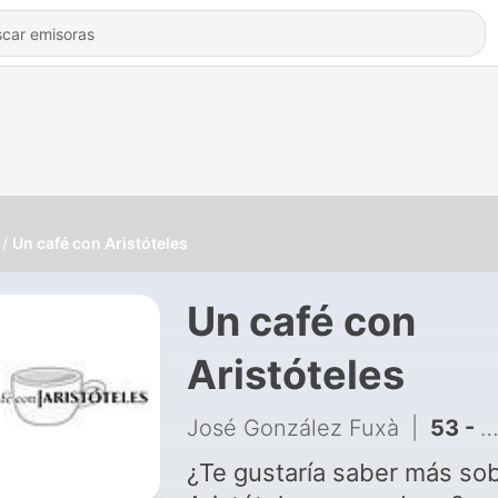
Un café con Aristóteles
Un café con
Aristóteles
José González Fuxà
|
53 - Ep. 40: ¿Por qué soñamos? Ciencia y ecos de Aristóteles
¿Te gustaría saber más so