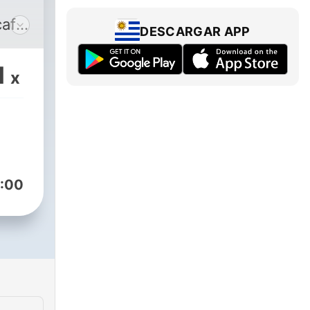
café
DESCARGAR APP
fo
1
x
:00