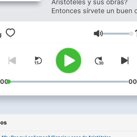
Aristóteles y sus obras?
Entonces sírvete un buen 
y acompáñame en este
podcast dedicado al filóso
Volumen
griego.
:00
00
ios