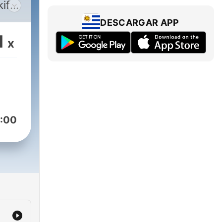
DESCARGAR APP
ar
1
x
num
og
:00
r av