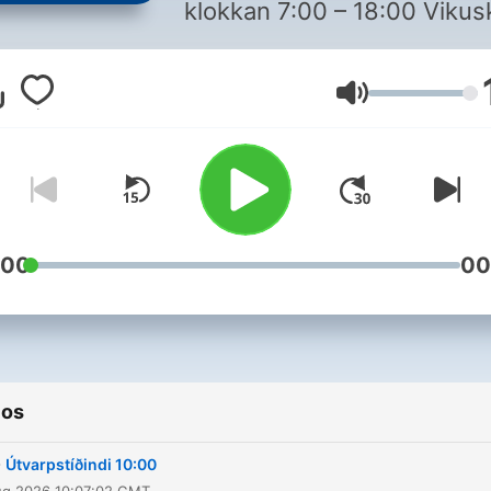
klokkan 7:00 – 18:00 Vikuskifti:
Leygardag og
sunnudag, tríggjar sending
Volumen
frá klokkan 10:00 – 18:00
Tíðindasendingin í útvarpi
varpar ljós á samfelagið, og
tíðindaflutningurin greinar 
perspektiverar núlig evni í
einum samansettum heimi.
:00
00
Tíðindaflutningurin hjá
Kringvarpi Føroya er óheftu
politiskum, handilssligum,
átrúnaðarligum og øðrum
ios
seráhugamálum.
-
Útvarpstíðindi 10:00