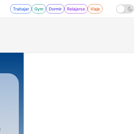
Trabajar
Gym
Dormir
Relajarse
Viaje
á