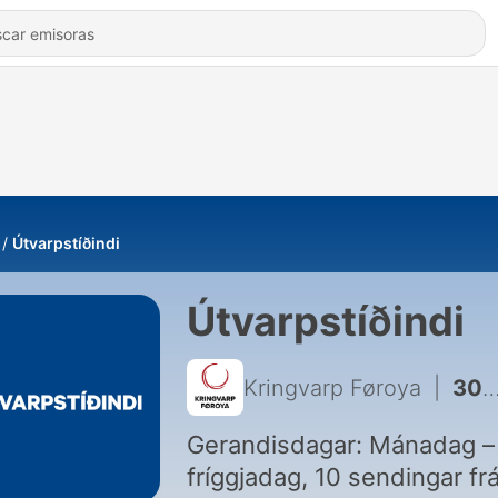
Útvarpstíðindi
Útvarpstíðindi
Kringvarp Føroya
|
30286 - Útvarpstíðindi 10:00
Gerandisdagar: Mánadag –
fríggjadag, 10 sendingar fr