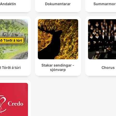
Andaktin
Dokumentarar
Summarmor
Stakar sendingar -
ð Tórði á túri
Chorus
sjónvarp