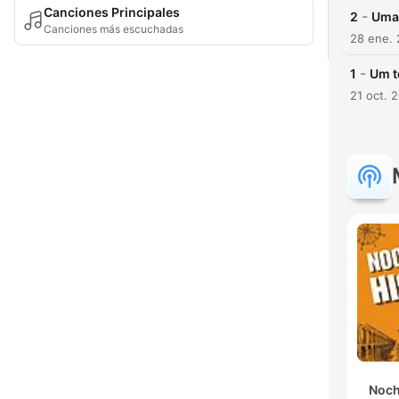
Canciones Principales
-
2
Uma
Canciones más escuchadas
28 ene.
-
1
Um t
21 oct. 
Noch