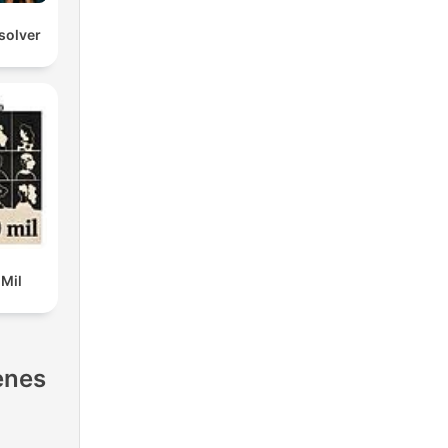
solver
 Mil
enes