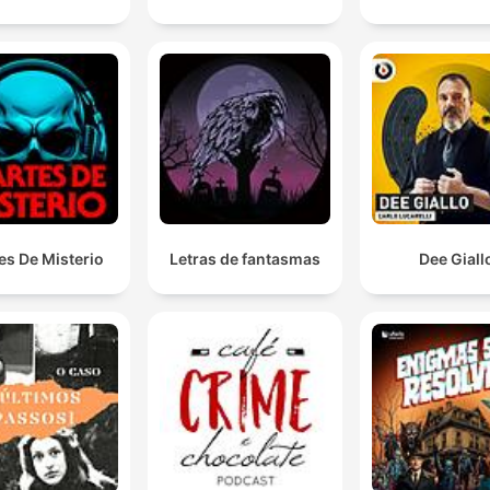
também pode ir direto
aqui
es De Misterio
Letras de fantasmas
Dee Giall