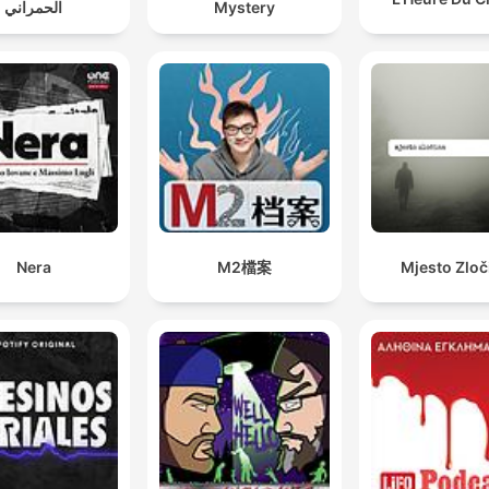
الحمراني
Mystery
Nera
M2檔案
Mjesto Zloč