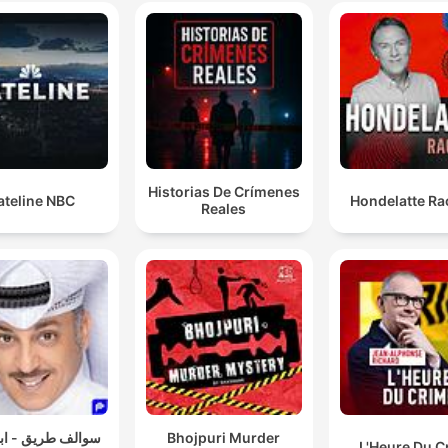
Historias De Crímenes
ateline NBC
Hondelatte Ra
Reales
سوالف طريق - ابو
Bhojpuri Murder
L'Heure Du C