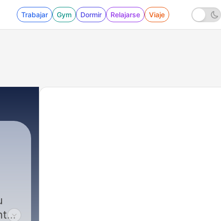
Trabajar
Gym
Dormir
Relajarse
Viaje
u
nto