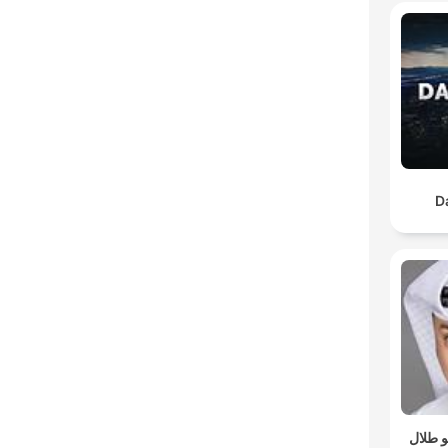
D
 طلال