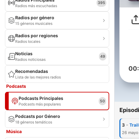
395
Radios más escuchadas
Radios por género
15 géneros musicales
Radios por regiones
Radios locales
Noticias
49
Radios noticiosas
00
Recomendadas
Lista de las mejores radios
Podcasts
Podcasts Principales
50
Podcasts más populares
Episod
Podcasts por Género
18 géneros temáticos
-
3
Trai
Música
26 mayo