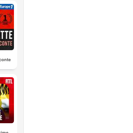
conte
rime