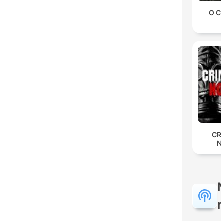
O C
CR