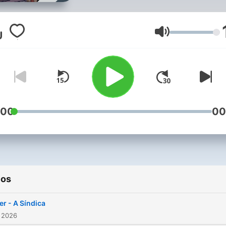
de luxo no Arpoador em 2
Amaury Veras era sócio e 
amor da vida de Frankie
Volumen
Mackey. Juntos, os dois
fundaram a FrankieAmaury
grife de roupas de couro q
conquistou os cariocas. A
marca teve uma história ch
:00
00
de desfiles, dinheiro e
glamour. Mas também chei
polêmicas. Vítima da Moda
uma investigação de Chico
ios
Felitti sobre a suspeita de
Frankie ter cometido o cri
ler - A Síndica
mas é também uma históri
 2026