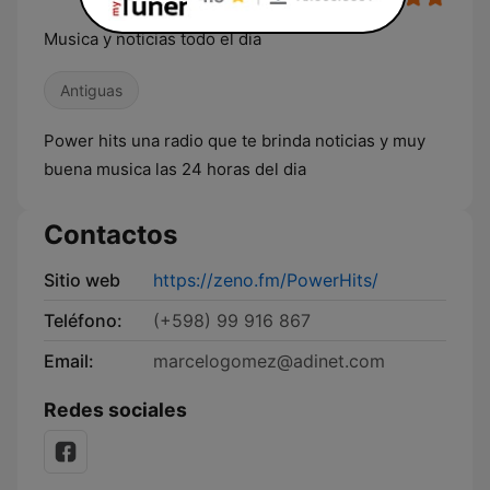
Musica y noticias todo el dia
Antiguas
Power hits una radio que te brinda noticias y muy
buena musica las 24 horas del dia
Contactos
Sitio web
https://zeno.fm/PowerHits/
Teléfono:
(+598) 99 916 867
Email:
marcelogomez@adinet.com
Redes sociales