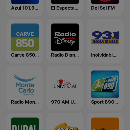
Azul 101.9 FM
El Espectador 810 AM
Del Sol FM
Carve 850 AM
Radio Disney Uruguay
Inolvidable 93.1 FM
Radio Monte Carlo 930
970 AM Universal
Sport 890 AM