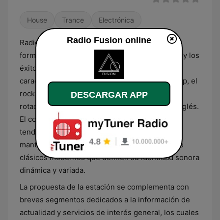
House
Trance
Electrónica
Radio Fusion online
Radio Fusion es una emisora uruguaya con un
formato centrado en la música contemporánea y los
éxitos de alcance global. Su programación se
caracteriza por una selección que integra el pop, el
rock y los géneros urbanos, ofreciendo una
DESCARGAR APP
rotación de temas tanto en español como en inglés.
El contenido está estructurado para cubrir las
tendencias actuales del mercado musical,
manteniendo al mismo tiempo un repertorio de
clásicos modernos que definen su identidad sonora
dinámica y variada.
La propuesta de la estación se complementa con
breves segmentos dedicados a la información de
actualidad y servicios de interés general, los cuales