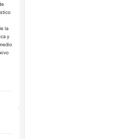
de
stico
e la
ica y
 medio
xivo