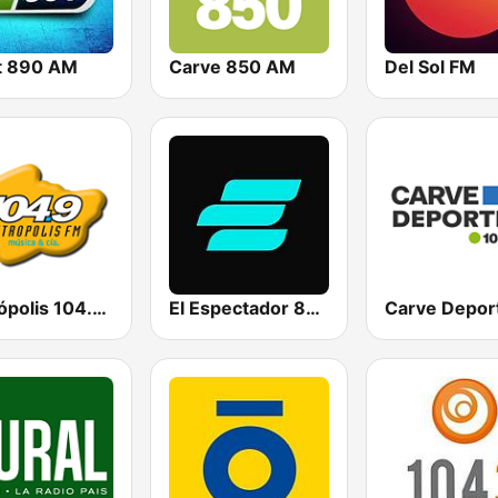
t 890 AM
Carve 850 AM
Del Sol FM
Metrópolis 104.9 FM
El Espectador 810 AM