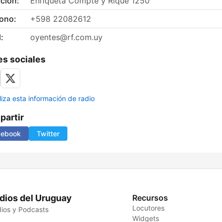
ción:
Enriqueta Compte y Riqué 1250
fono:
+598 22082612
:
oyentes@rf.com.uy
s sociales
liza esta información de radio
artir
cebook
Twitter
dios del Uruguay
Recursos
Locutores
ios y Podcasts
Widgets