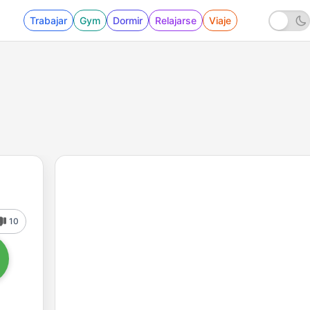
Trabajar
Gym
Dormir
Relajarse
Viaje
10