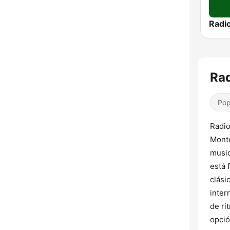
Rad
Pop
Radio
Monte
music
está 
clási
inter
de ri
opció