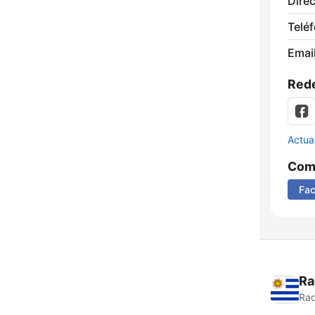
Direc
Telé
Email
Rede
Actua
Comp
Fa
Ra
Rad