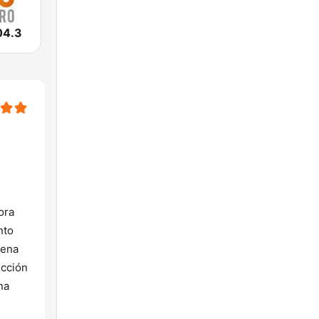
04.3
ora
nto
cena
ección
na