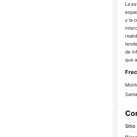
La es
espac
y la 
inter
reali
tende
de in
que a
Frec
Mont
Santa
Co
Sitio