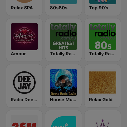
Relax SPA
80s80s
Top 90's
Amour
Totally Radio Greatest Hits
Totally Radio 80s
Radio Deejay
House Music Radio
Relax Gold