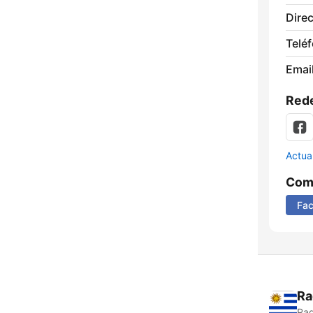
Direc
Telé
Email
Rede
Actua
Comp
Fa
Ra
Rad