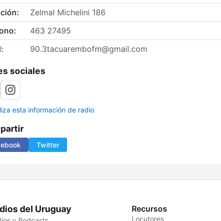
ción:
Zelmal Michelini 186
fono:
463 27495
:
90.3tacuarembofm@gmail.com
s sociales
liza esta información de radio
artir
cebook
Twitter
dios del Uruguay
Recursos
Locutores
ios y Podcasts