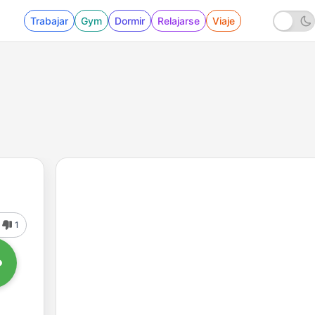
Trabajar
Gym
Dormir
Relajarse
Viaje
1