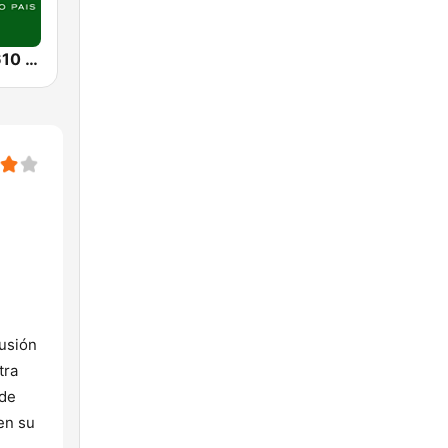
Radio Rural 610 AM
fusión
tra
 de
 en su