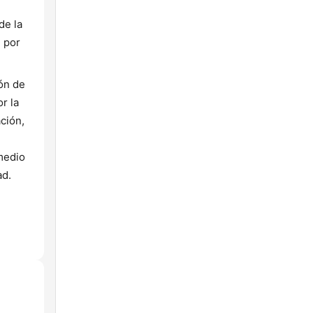
de la
 por
ón de
r la
ción,
 medio
ad.