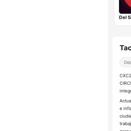
Del S
Ta
Dep
CXC2
CIRCU
integ
Actua
e inf
ciuda
traba