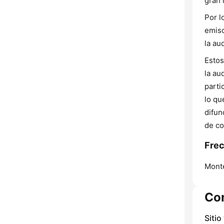
gran 
Por l
emiso
la au
Estos
la au
parti
lo qu
difun
de co
Fre
Mont
Co
Sitio