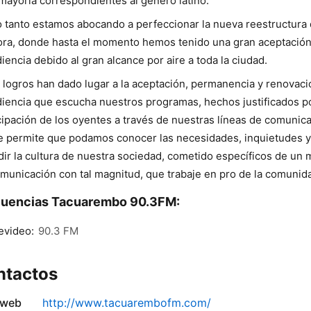
mayoría correspondientes al género latino.
o tanto estamos abocando a perfeccionar la nueva reestructura 
ra, donde hasta el momento hemos tenido una gran aceptación
diencia debido al gran alcance por aire a toda la ciudad.
 logros han dado lugar a la aceptación, permanencia y renovaci
diencia que escucha nuestros programas, hechos justificados po
cipación de los oyentes a través de nuestras líneas de comunica
e permite que podamos conocer las necesidades, inquietudes y
dir la cultura de nuestra sociedad, cometido específicos de un
municación con tal magnitud, que trabaje en pro de la comunid
cuencias Tacuarembo 90.3FM:
evideo:
90.3 FM
ntactos
 web
http://www.tacuarembofm.com/