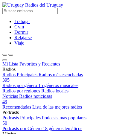
Radios del Uruguay
Trabajar
Gym
Dormir
Relajarse
Viaje
Mi Lista
Favoritos y Recientes
Radios
Radios Principales
Radios más escuchadas
395
Radios por género
15 géneros musicales
Radios por regiones
Radios locales
Noticias
Radios noticiosas
49
Recomendadas
Lista de las mejores radios
Podcasts
Podcasts Principales
Podcasts más populares
50
Podcasts por Género
18 géneros temáticos
Música