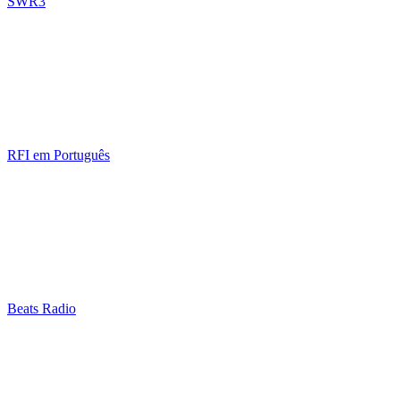
SWR3
RFI em Português
Beats Radio