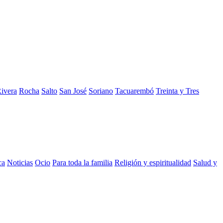
ivera
Rocha
Salto
San José
Soriano
Tacuarembó
Treinta y Tres
ca
Noticias
Ocio
Para toda la familia
Religión y espiritualidad
Salud y