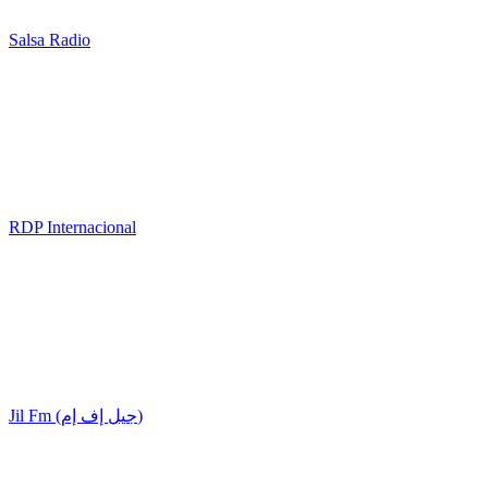
Salsa Radio
RDP Internacional
Jil Fm (جيل إف إم)