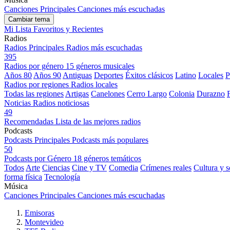
Canciones Principales
Canciones más escuchadas
Cambiar tema
Mi Lista
Favoritos y Recientes
Radios
Radios Principales
Radios más escuchadas
395
Radios por género
15 géneros musicales
Años 80
Años 90
Antiguas
Deportes
Éxitos clásicos
Latino
Locales
P
Radios por regiones
Radios locales
Todas las regiones
Artigas
Canelones
Cerro Largo
Colonia
Durazno
Noticias
Radios noticiosas
49
Recomendadas
Lista de las mejores radios
Podcasts
Podcasts Principales
Podcasts más populares
50
Podcasts por Género
18 géneros temáticos
Todos
Arte
Ciencias
Cine y TV
Comedia
Crímenes reales
Cultura y 
forma física
Tecnología
Música
Canciones Principales
Canciones más escuchadas
Emisoras
Montevideo