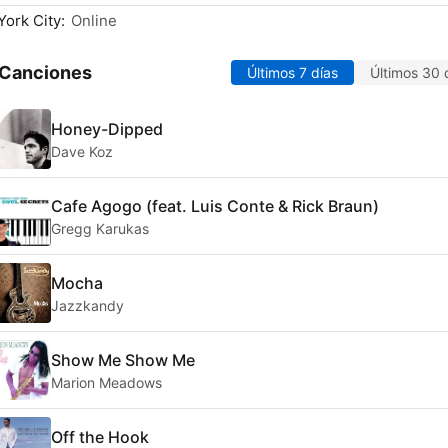
ork City:
Online
 Canciones
Últimos 7 días
Últimos 30 
Honey-Dipped
Dave Koz
Cafe Agogo (feat. Luis Conte & Rick Braun)
Gregg Karukas
Mocha
Jazzkandy
Show Me Show Me
Marion Meadows
Off the Hook