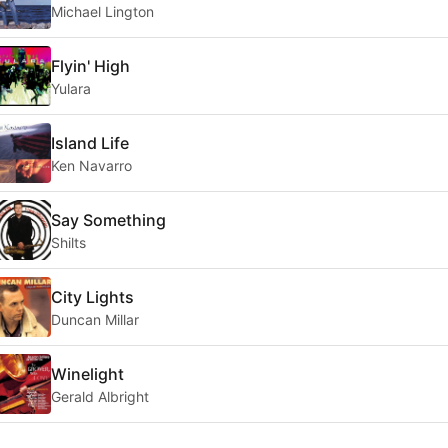
Michael Lington
Flyin' High
Yulara
Island Life
Ken Navarro
Say Something
Shilts
City Lights
Duncan Millar
Winelight
Gerald Albright