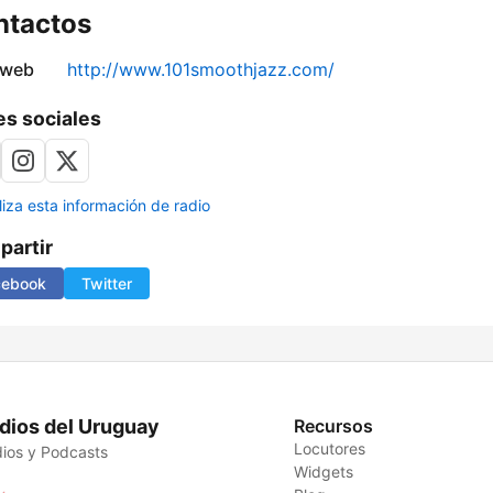
ntactos
 web
http://www.101smoothjazz.com/
s sociales
liza esta información de radio
artir
cebook
Twitter
dios del Uruguay
Recursos
Locutores
ios y Podcasts
Widgets