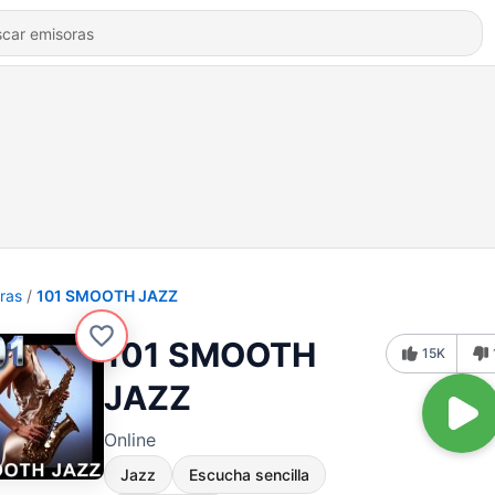
ras
101 SMOOTH JAZZ
101 SMOOTH
15K
JAZZ
Online
Jazz
Escucha sencilla