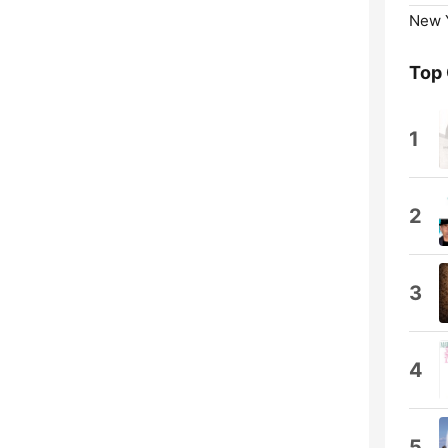
New Y
Top
1
2
3
4
5