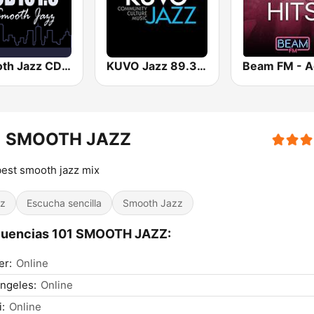
Smooth Jazz CD 101.9 FM
KUVO Jazz 89.3 FM
1 SMOOTH JAZZ
est smooth jazz mix
z
Escucha sencilla
Smooth Jazz
cuencias 101 SMOOTH JAZZ:
er:
Online
ngeles:
Online
:
Online