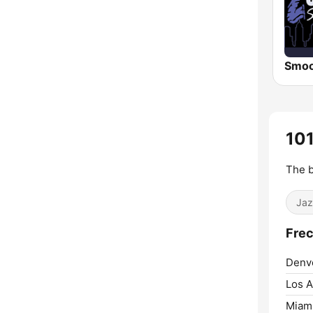
10
The b
Jaz
Fre
Denv
Los A
Miami