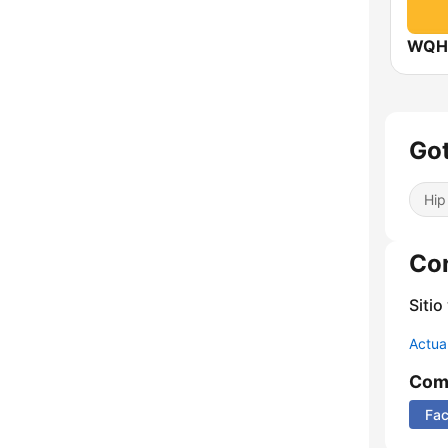
WQHT
Got
Hip
Co
Sitio
Actua
Comp
Fa