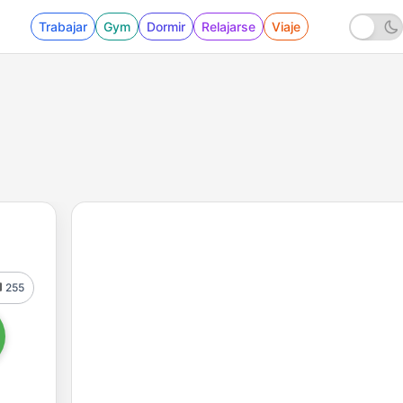
Trabajar
Gym
Dormir
Relajarse
Viaje
255