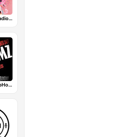
TheGoosh Radio - R&B
987JAMZ HipHop N' R&B Plus Afro Beats 24/7