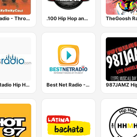
GotRadio - Throwback Jamz
.100 Hip Hop and RNB.FM
Hits Radio Hip Hop / RnB
Best Net Radio - R&B