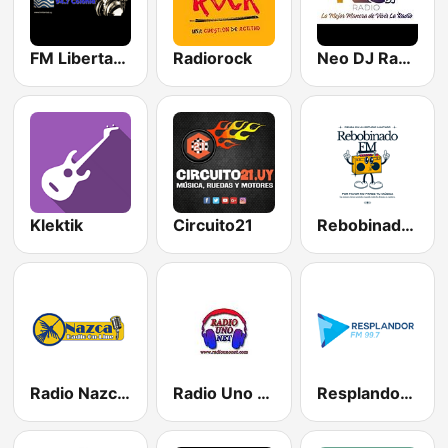
FM Libertad 94.7
Radiorock
Neo DJ Radio
Klektik
Circuito21
RebobinadoFM
Radio Nazca Radio On-Line
Radio Uno Net
Resplandor FM 99.7