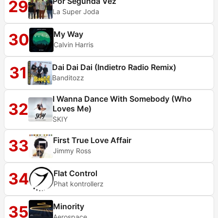
Por Segunda Vez
29
La Super Joda
My Way
30
Calvin Harris
Dai Dai Dai (Indietro Radio Remix)
31
Banditozz
I Wanna Dance With Somebody (Who
32
Loves Me)
SKIY
First True Love Affair
33
Jimmy Ross
Flat Control
34
Phat kontrollerz
Minority
35
Aerospace