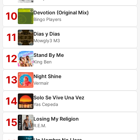
Devotion (Original Mix)
10
Bingo Players
Dias y Dias
11
Mowgly3 M3
Stand By Me
12
King Ben
Night Shine
13
Vermair
Solo Se Vive Una Vez
14
Yas Cepeda
Losing My Religion
15
R.E.M.