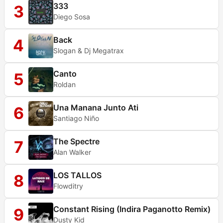
333
3
Diego Sosa
Back
4
Slogan & Dj Megatrax
Canto
5
Roldan
Una Manana Junto Ati
6
Santiago Niño
The Spectre
7
Alan Walker
LOS TALLOS
8
Flowditry
Constant Rising (Indira Paganotto Remix)
9
Dusty Kid