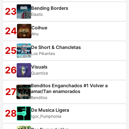
Bending Borders
23
Elastic
Coihue
24
Aho
De Short & Chancletas
25
Los Pikantes
Visuals
26
Quantize
Benditos Enganchados #1 Volver a
27
amar/Tan enamorados
Benditos
De Musica Ligera
28
Igor_Pumphonia