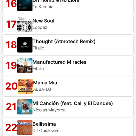
Un Hombre No Llora
16
Tu Kumbia
New Soul
17
Loopez
Thought (Atmotech Remix)
18
Fitalic
Manufactured Miracles
19
Fitalic
Mama Mia
20
ABBA-DJ
Mi Canción (feat. Cali y El Dandee)
21
Nicolas Mayorca
Bellissima
22
DJ Quicksilver