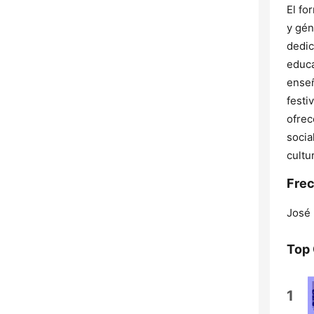
El fo
y gén
dedic
educa
enseñ
festi
ofrec
socia
cultu
Frec
José 
Top
1