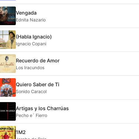
Vengada
Ednita Nazario
(Habla Ignacio)
Ignacio Copani
Recuerdo de Amor
Los Iracundos
Quiero Saber de Ti
Sonido Caracol
Artigas y los Charrúas
Pecho e´ Fierro
1M2