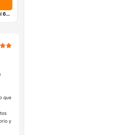
Radio Sarandí 690
a
ro que
ntos
orio y