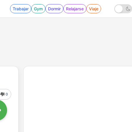
Trabajar
Gym
Dormir
Relajarse
Viaje
0