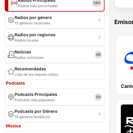
Radios Principales
395
Radios más escuchadas
Radios por género
Emisor
15 géneros musicales
Radios por regiones
Radios locales
Noticias
49
Radios noticiosas
Recomendadas
Lista de las mejores radios
Podcasts
Podcasts Principales
50
Podcasts más populares
Podcasts por Género
18 géneros temáticos
Música