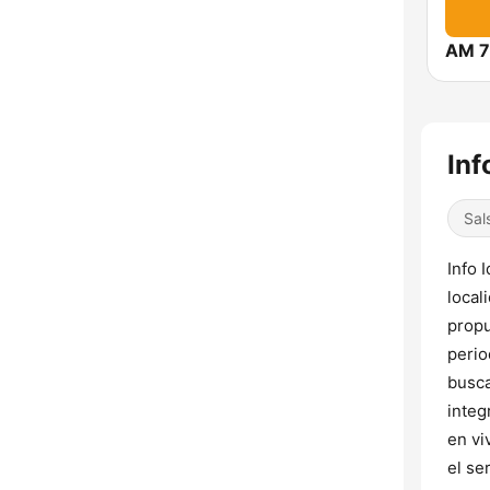
Inf
Sal
Info 
local
propu
perio
busca
integ
en vi
el se