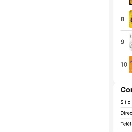
8
9
10
Co
Sitio
Direc
Telé