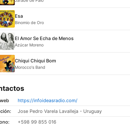
Jarabe de Palo
Esa
Binomio de Oro
El Amor Se Echa de Menos
Azúcar Moreno
Chiqui Chiqui Bom
Morocco's Band
ntactos
 web
https://infoideasradio.com/
ción:
Jose Pedro Varela Lavalleja - Uruguay
fono:
+598 99 855 016