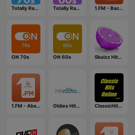
Totally Radio 70s
Totally Radio 60s
1.FM - Back to the 50s and 60s
ON 70s
ON 60s
Skuizz Hits 50s- 70s
1.FM - Absolute Top 40
Oldies Hits - Hits Radio
ClassicHitsOnline