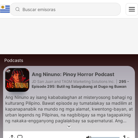
Podcasts
Ang Ninuno: Pinoy Horror Podcast
JD San Juan and TAGM Marketing Solutions Inc.
|
295 -
Episode 295: Butil ng Salagubang at Dugo ng Buwan
Ang Ninuno ay isang kababalaghan at misteryosong bahagi ng
kulturang Pilipino. Bawat episode ay tumatalakay sa madilim at
kapanapanabik na mundo ng mga alamat, kwentong-bayan, at
urban legends ng Pilipinas, na nagbibigay sa mga tagapakinig
ng nakaka-engganyong paglalakbay sa supernatural. Ang
seryeng ito ay maingat na binuo upang itampok ang mga
kwentong hindi gaanong kilala ngunit kapansin-pansin dahil sa
1