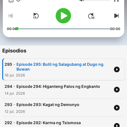
x
kanilang pagyaman sa kulturang Pilipino. For brand
Volumen
partnerships, advertisements, or other collaboration
opportunities with our podcast, please contact our
management team at info@tagm.com.
00:00
00:00
Episodios
-
295
Episode 295: Butil ng Salagubang at Dugo ng
Buwan
16 jul. 2026
-
294
Episode 294: Higanteng Palos ng Engkanto
14 jul. 2026
-
293
Episode 293: Kagat ng Demonyo
12 jul. 2026
-
292
Episode 292: Karma ng Tsismosa