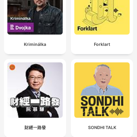
Kriminálka
Forklart
財經一路發
SONDHI TALK