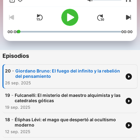
x
conexión con el esoterismo y el hermetismo, separando mito
Volumen
de realidad.
00:00
00:00
Episodios
-
20
Giordano Bruno: El fuego del infinito y la rebelión
del pensamiento
26 sep. 2025
-
19
Fulcanelli: El misterio del maestro alquimista y las
catedrales góticas
19 sep. 2025
-
18
Éliphas Lévi: el mago que despertó al ocultismo
moderno
12 sep. 2025