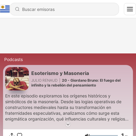
Podcasts
Esoterismo y Masoneria
JULIO RENAUD
|
20 - Giordano Bruno: El fuego del
infinito y la rebelión del pensamiento
En este episodio exploramos los orígenes históricos y
simbólicos de la masonería. Desde las logias operativas de
constructores medievales hasta su transformación en
fraternidades especulativas, analizamos cómo surge esta
enigmática organización, qué influencias culturales y religiosas
la moldearon, y cuál fue su papel en momentos clave de la
historia europea. También abordamos teorías sobre su
1