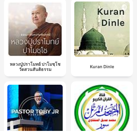
หลวงปู่ปราโมทย์ ปาโมชฺโช
Kuran Dinle
วัดสวนสันติธรรม