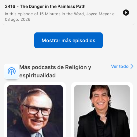
-
3416
The Danger in the Painless Path
In this episode of 15 Minutes in the Word, Joyce Meyer explores the concept of healing the soul and moving beyond past traumas. She discusses the tendency to live within dysfunction and pretend that everything is fine while ignoring deep-seated emotional pain. The teaching emphasizes that true spiritual growth requires facing uncomfortable truths about oneself rather than seeking a painless path to recovery. Meyer also addresses the importance of enjoying life, family, and rest, cautioning against an overemphasis on work and productivity. She encourages listeners to prioritize quality over quantity in their spiritual walk and to embrace the process of change, even when it is difficult, as part of God's transformative work.
03 ago. 2026
Mostrar más episodios
Ver todo
Más podcasts de Religión y
espiritualidad