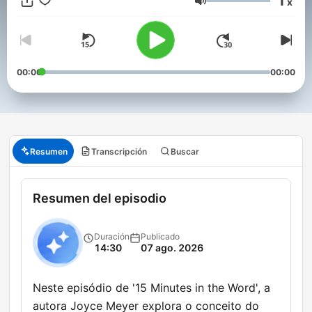
1
x
Volumen
00:00
00:00
Resumen
Transcripción
Buscar
Resumen del episodio
Duración
Publicado
14:30
07 ago. 2026
Neste episódio de '15 Minutes in the Word', a
autora Joyce Meyer explora o conceito do