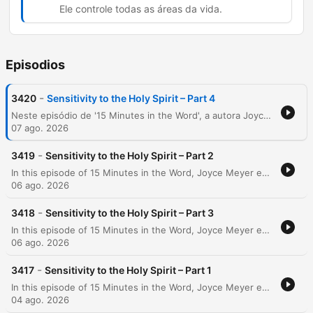
Ele controle todas as áreas da vida.
Episodios
-
3420
Sensitivity to the Holy Spirit – Part 4
Neste episódio de '15 Minutes in the Word', a autora Joyce Meyer explora o conceito do 'traço' (the dash) — o período entre o nascimento e a morte — instigando os ouvintes a refletirem sobre como estão utilizando sua existência. Através de uma análise bíblica, ela aborda as tentações, a importância da vigilância espiritual e a necessidade de submissão total a Deus para evitar que o inimigo utilize mentiras para desviar o fiel. A pregação também discute a natureza do Batismo no Espírito Santo, diferenciando a presença do Espírito no espírito do crente da plenitude do poder do Espírito na alma (mente, vontade e emoção). Meyer enfatiza que, embora o Espírito nunca nos deixe, a falta de rendição pode impedir que experimentemos seu poder total em nossas vidas cotidianas.
07 ago. 2026
-
3419
Sensitivity to the Holy Spirit – Part 2
In this episode of 15 Minutes in the Word, Joyce Meyer explores her series 'Blessed in the Mess,' focusing on finding spiritual stability through life's trials. Drawing from John 16 and the life of Jesus, Meyer discusses the importance of preparation, training, and the role of the Holy Spirit as a counselor and helper. She emphasizes that difficult seasons are often wilderness experiences designed to build character and dependence on God. The teaching addresses the dangers of pride in leadership and the necessity of being controlled by the Holy Spirit to withstand temptation. Meyer shares personal anecdotes regarding daily frustrations—such as travel delays and incorrect food orders—to illustrate how irritation can hinder one's ability to sense God's presence. The episode concludes with an exhortation to use trials as opportunities for growth rather than reasons for resentment.
06 ago. 2026
-
3418
Sensitivity to the Holy Spirit – Part 3
In this episode of 15 Minutes in the Word, Joyce Meyer explores themes from her series, Blessed in the Mess. The teaching examines the nature of spiritual warfare, discussing how the enemy uses lies and thoughts to attack identity and induce unnecessary guilt. Meyer emphasizes the importance of knowing the Word of God to recognize deception and avoid being moved by fleshly impulses. The message further delves into the concept of full surrender, urging listeners to let go of anything contrary to God's Word to ensure a joyful spiritual journey. Reflecting on her own life and the biblical accounts of Jesus and Eve, Meyer concludes with a powerful meditation on the importance of how one spends their "dash"—the time between birth and death—urging listeners to prioritize reconciliation and obedience before eternity.
06 ago. 2026
-
3417
Sensitivity to the Holy Spirit – Part 1
In this episode of 15 Minutes in the Word, Joyce Meyer explores the vital role of the Holy Spirit in the life of a believer. Drawing from her series Blessed in the Mess, Meyer discusses the nature of the Trinity and emphasizes that the Holy Spirit serves as a Comforter, Counselor, Helper, Advocate, Intercessor, Strengthener, and Standby for those who follow Christ. The teaching covers biblical foundations from Genesis and the Gospels to explain how the Holy Spirit provides guidance, teaches truth, and enables believers to bear fruit even in difficult circumstances. Meyer also touches upon the importance of prayer in Jesus' name and the necessity of walking in love.
04 ago. 2026