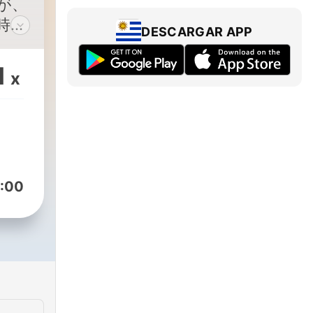
が、
時
DESCARGAR APP
自由
1
x
別番
ラジ
 FM:
収録初配
:00
対抗R
表
流
 ・雑
んな