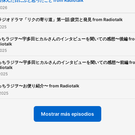
休んだ日にふと思ったこと from Radiotalk
でゲーム 【収録】 ・ラジオ風
2026
ラジオ「ちっちラジヲ📻」
ラジオドラマ「リクの寄り道」第一話:疲労と発見 from Radiotalk
ハモネプ ・ラジオドラマ
2025
酒屋🏮らっしゃーせ！」 ・
っちラジヲ〜宇多田ヒカルさんのインタビューを聞いての感想〜後編 fro
紹介コーナー「Take a Res
iotalk
などなど... 英語について、沖縄
2025
について、なんでも質問O
っちラジヲ〜宇多田ヒカルさんのインタビューを聞いての感想〜前編 fr
す！(答えられる範囲でお
iotalk
2025
します)
ちラジヲ〜お便り紹介〜 from Radiotalk
 2025
Mostrar más episodios