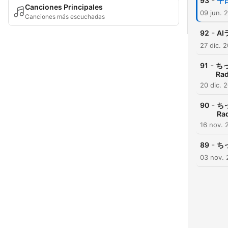
-
93
平日
Canciones Principales
09 jun. 
Canciones más escuchadas
-
92
AI
27 dic. 
-
91
ち
Rad
20 dic. 
-
90
ち
Rad
16 nov. 
-
89
ちっ
03 nov.