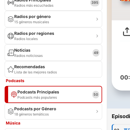
395
Radios más escuchadas
Radios por género
15 géneros musicales
Radios por regiones
Radios locales
Noticias
49
Radios noticiosas
Recomendadas
Lista de las mejores radios
00
Podcasts
Podcasts Principales
50
Podcasts más populares
Podcasts por Género
18 géneros temáticos
Episod
Música