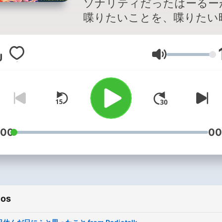
ソナリティだったはーるー
喋りたいことを、喋りたい
に、喋りたいように語る、
なラジオ風ラジオです！📻
Volumen
【やまたつさんとやってる
組】 「台本無し！名無しの
オ！なしラジ！」 spotify:
https://x.gd/wkbMK stand
https://x.gd/I7bCr 【経歴】
■2020.5.30 Radiotalk 
:00
00
信 ■2023.2.23 第1回地域
杯 四国・九州ブロック代
■2023.6.9 新人トーカー交
会・おきラジ出演 気まぐれに配
ios
信してます✨☺️ 【ライブ】
談 ・ギター弾き語り ・み