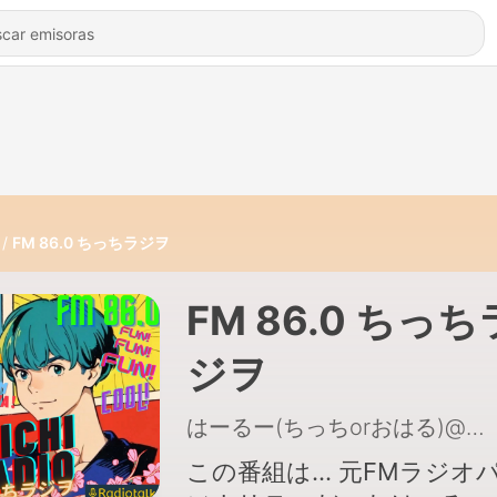
FM 86.0 ちっちラジヲ
FM 86.0 ちっち
ジヲ
はーるー(ちっちorおはる)@沖縄
この番組は... 元FMラジオ