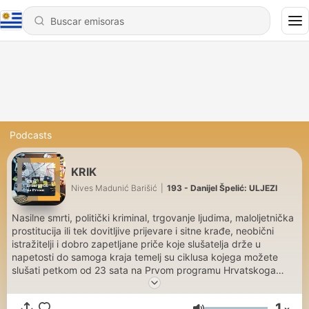
Podcasts
KRIK
Nives Madunić Barišić
|
193 - Danijel Špelić: ULJEZI
Nasilne smrti, politički kriminal, trgovanje ljudima, maloljetnička
prostitucija ili tek dovitljive prijevare i sitne krađe, neobični
istražitelji i dobro zapetljane priče koje slušatelja drže u
napetosti do samoga kraja temelj su ciklusa kojega možete
slušati petkom od 23 sata na Prvom programu Hrvatskoga
radija te na podcastu emisije onda kada to vama odgovara.
1