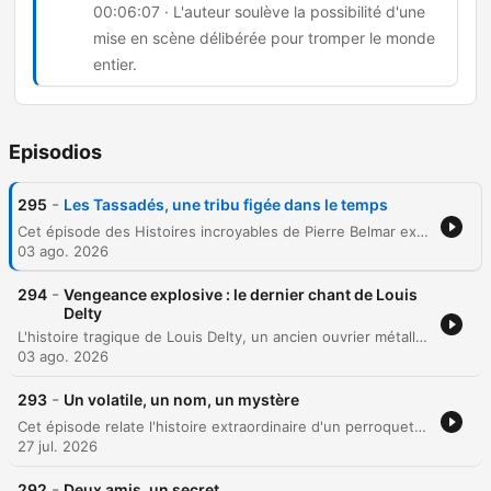
00:06:07 · L'auteur soulève la possibilité d'une
mise en scène délibérée pour tromper le monde
entier.
Episodios
-
295
Les Tassadés, une tribu figée dans le temps
Cet épisode des Histoires incroyables de Pierre Belmar explore l'un des mystères les plus fascinants de l'anthropologie moderne : l'affaire des Tasaday aux Philippines. En 1972, une expédition de journalistes et de fonctionnaires prétend découvrir une tribu vivant à l'âge de pierre au cœur de la jungle de Mindanao, ignorant toute technologie depuis dix mille ans. Le récit retrace l'ascension médiatique fulgurante de ce groupe, surnommé les paléo-hippies, jusqu'à la remise en question brutale de leur existence. Entre enjeux politiques sous la loi martiale et découvertes fortuites des années 1980, l'épisode interroge la frontière entre découverte scientifique et mystification planétaire orchestrée à des fins lucratives.
03 ago. 2026
-
294
Vengeance explosive : le dernier chant de Louis
Delty
L'histoire tragique de Louis Delty, un ancien ouvrier métallurgiste wallon dont la vie a basculé dans une spirale de vengeance et de démence. Après avoir été spolié de sa maison par sa propre mère, Madeleine, qui l'avait secrètement cédée à sa petite-fille, Delty s'est retrouvé isolé et ruiné, rejeté par le reste de sa famille. Utilisant son expertise acquise dans les arsenaux britanniques durant la Seconde Guerre mondiale, il a transformé son domicile en un véritable champ de mines composé de vingt pièges explosifs sophistiqués. L'épisode retrace la mise en place de ce plan machiavélique, de la fabrication des mécanismes artisanaux à l'installation d'engins chimiques et pyrotechniques dissimulés dans les murs et le mobilier. Le récit culmine avec l'accident fatal survenu lors de la tentative de perfectionnement de son dernier piège, révélant une fin aussi brutale que calculée.
03 ago. 2026
-
293
Un volatile, un nom, un mystère
Cet épisode relate l'histoire extraordinaire d'un perroquet gris à queue verte apparu de manière inattendue dans le quartier d'un policier à Tokyo en 2007. L'oiseau, nommé Mickey, surprend son nouveau compagnon en sifflant une comptante familiale avant de devenir une véritable attraction locale grâce à ses capacités d'imitation. Le récit prend une dimension mystérieuse lorsque l'animal commence à répéter un nom et une adresse précise. La quête de la famille Soto pour vérifier ces informations mène à une rencontre bouleversante avec la véritable propriétaire de l'oiseau, soulevant des questions fascinantes sur l'intelligence et l'instinct de cet animal égaré.
27 jul. 2026
-
292
Deux amis, un secret