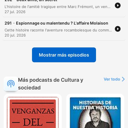
L'histoire de l'amitié tragique entre Marc Frémont, un vendeur de drogerie au double visage, et Paul Chacquin, un mécanicien de casse automobile. Ce qui commence comme une amitié sincère née du service militaire se transforme en un plan criminel audacieux pour sauver la boutique de l'employé en simulant un accident de voiture. Le récit détaille la mise en place d'une manœuvre de sauvetage orchestrée par les deux complices, surnommés Marco et Polo. Cependant, une erreur de calcul lors de l'exécution du plan transforme le sauvetage en un homicide involontaire, menant les deux hommes devant la justice et à une condamnation au bagne de l'île du Diable.
27 jul. 2026
-
291
Espionnage ou malentendu ? L'affaire Molaison
Cette histoire raconte l'aventure rocambolesque du commandant de cavalerie Charles Urbain Molléon-Ducoudray et de son épouse Garance lors d'un passage à la frontière pendant la Grande Guerre. Suite à une mésaventure dans des toilettes publiques insalubres, Madame de Coudray se retrouve suspectée d'espionnage par les autorités douanières en raison de marques mystérieuses apparues sur sa peau. L'épisode détaille l'escalade de la situation, de la fouille corporelle humiliante à l'intervention du contre-espionnage et des photographes judiciaires, jusqu'à la tentative de réparation juridique qui vire au scandale public. Une chronique sur les quiproquos entre noblesse déclinante, patriotisme exacerbé et traces d'encre indélébiles.
20 jul. 2026
Mostrar más episodios
Ver todo
Más podcasts de Cultura y
sociedad