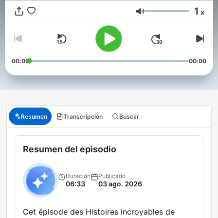
1
x
Volumen
00:00
00:00
Resumen
Transcripción
Buscar
Resumen del episodio
Duración
Publicado
06:33
03 ago. 2026
Cet épisode des Histoires incroyables de