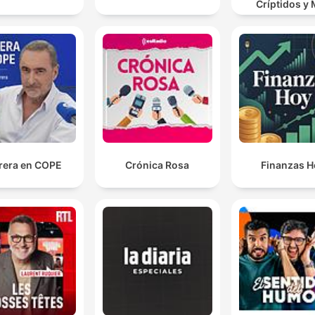
importância estratégica e funcional da plataforma Discord pa
Críptidos y
comunicações complexas.
rera en COPE
Crónica Rosa
Finanzas H