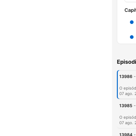
Capí
Episod
-
13986
H
07 ago. 
Dest
-
13985
07 ago. 
-
13984