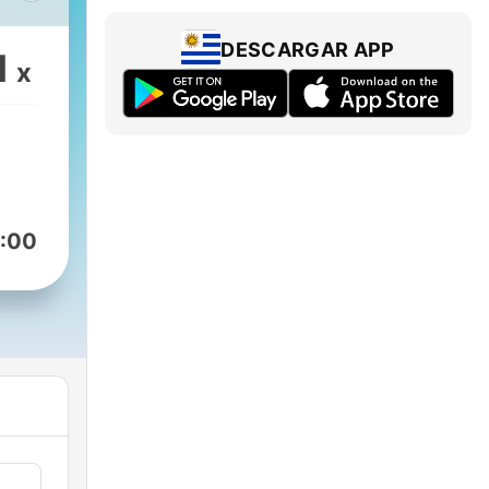
DESCARGAR APP
1
x
s
ndo.
:00
gra
dos