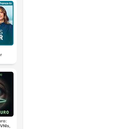
a
r
ir
es
ro:
VNIs,