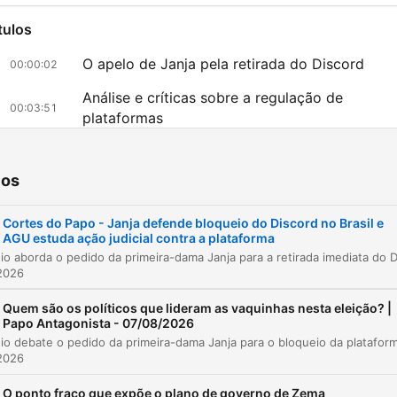
https://x.com/o_antagoni
tulos
O apelo de Janja pela retirada do Discord
Acompanhe O Antagonista
00:00:02
canal do WhatsApp.
Análise e críticas sobre a regulação de
00:03:51
plataformas
Boletins diários, conteúdo
Críticas à regulação e ao papel do Estado
00:16:28
exclusivos em vídeo e mui
ios
A atuação da AGU e o papel de Janja
00:17:15
mais.
Cortes do Papo - Janja defende bloqueio do Discord no Brasil e
Interação com o público e enquete
00:23:53
AGU estuda ação judicial contra a plataforma
https://whatsapp.com/c
az clic en un capítulo para ir directamente a ese momento
2026
acados
Quem são os políticos que lideram as vaquinhas nesta eleição? |
Leia mais em
Papo Antagonista - 07/08/2026
A gente precisa encontrar instrumentos para isso
www.oantagonista.com.br 
acontecer, ministro. Eu não posso aceitar ver uma
2026
menina de 13 anos ser... mutilar ao vivo na internet n
www.crusoe.com.br
O ponto fraco que expõe o plano de governo de Zema
discord e morrer e se enforcar não consigo admitir 