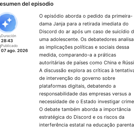
influentes em diversas ár
esumen del episodio
O episódio aborda o pedido da primeira-
dama Janja para a retirada imediata do
Se você busca informação
Discord do ar após um caso de suicídio 
credibilidade, inscreva-se
Duración
uma adolescente. Os debatedores analis
28:43
agora para não perder
Publicado
as implicações políticas e sociais dessa
07 ago. 2026
nenhuma atualização!
medida, comparando-a a práticas
autoritárias de países como China e Rússi
🎧Ouça O Antagonista nos
A discussão explora as críticas à tentativ
de intervenção do governo sobre
principais aplicativos de áu
plataformas digitais, debatendo a
como Spotify, Apple Podca
responsabilidade das empresas versus a
Amazon Music, TuneIn Rád
necessidade de o Estado investigar crime
muito mais.
O debate também aborda a importância
estratégica do Discord e os riscos da
Siga O Antagonista no X:
interferência estatal na educação parenta