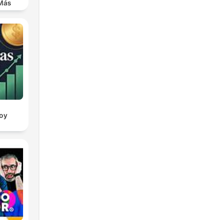
ra
 Más
oy