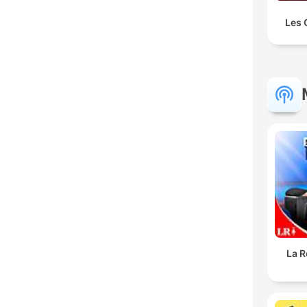
Les 
La R