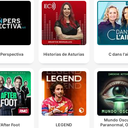
00:17:04 · O locutor utiliza uma analogia familiar para criticar 
interferência estatal na esfera privada e no controle de
conteúdos.
Dá muito menos trabalho tirar o Discord do ar, tirar o
WhatsApp do ar, do que ir atrás de quem frauda, de i
atrás de quem aplica golpe, de ir atrás de quem
 Perspectiva
Historias de Asturias
C dans l'a
combina crimes pela internet
00:21:08 · O apresentador argumenta que a censura de
plataformas é uma medida de conveniência para o Estado em
vez de enfrentar a criminalidade real.
Quando a Rússia quis tirar o Discord do ar, os militar
russos entraram em pânico, porque toda a
comunicação com a frente de batalha na Ucrânia era
feita através do Discord.
Mundo Oscu
00:26:33 · Um exemplo histórico é citado para ilustrar a
'After Foot
LEGEND
Paranormal, O