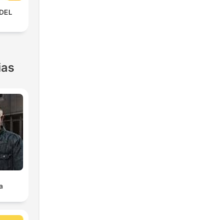
 DEL
ias
a