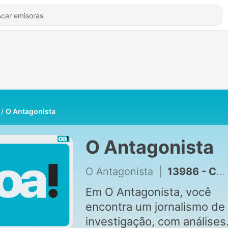
O Antagonista
O Antagonista
O Antagonista
|
13986 - Cortes do Papo - Janja defende bloqueio do Discord no Brasil e AGU estuda ação judicial contra a plataforma
Em O Antagonista, você
encontra um jornalismo de
investigação, com análises