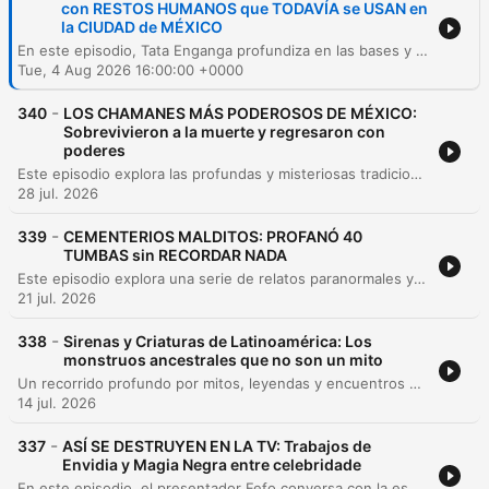
con RESTOS HUMANOS que TODAVÍA se USAN en
la CIUDAD de MÉXICO
En este episodio, Tata Enganga profundiza en las bases y la cosmovisión de la religión Palo Monte, explorando su enfoque animista y el respeto a las fuerzas de la naturaleza. A través de relatos personales, se detallan procesos iniciáticos como el 'rayamiento', la comunicación con los muertos mediante el uso del chamalongo y la complejidad de gestionar energías espirituales y rituales de inmolación. La conversación también aborda temas de transformación personal, desde la superación de adicciones hasta la transición de la medicina tradicional hacia la práctica espiritual. El invitado reflexiona sobre la ética en el trabajo con entidades, los peligros del uso del poder para fines oscuros y cómo la conexión con las raíces familiares permite un despertar de la conciencia y una comprensión más profunda de la existencia.
Tue, 4 Aug 2026 16:00:00 +0000
-
340
LOS CHAMANES MÁS PODEROSOS DE MÉXICO:
Sobrevivieron a la muerte y regresaron con
poderes
Este episodio explora las profundas y misteriosas tradiciones del chamanismo mexicano, recorriendo historias de figuras como Don Lucio, quien tras un coma experimentó una formación en la 'universidad del tiempo', y el chamán maya Don Antonio. A través de relatos sobre la manipulación de la realidad, el uso de elementos sagrados como el Sastún y las investigaciones de Jacobo Grinberg, se analiza la capacidad de estos maestros para interactuar con reinos invisibles y fenómenos naturales. La narrativa también profundiza en la figura de Don Juan Matus y su legado sobre la transformación de la conciencia, así como en los dones de chamanes wixárikas y urbanos. El episodio reflexiona sobre cómo el miedo y las estructuras sociales han limitado nuestra percepción, invitándonos a considerar que la realidad física es solo una pequeña fracción de un universo mucho más vasto y energético.
28 jul. 2026
-
339
CEMENTERIOS MALDITOS: PROFANÓ 40
TUMBAS sin RECORDAR NADA
Este episodio explora una serie de relatos paranormales y encuentros con lo desconocido, comenzando con las consecuencias de una invocación en un cementerio de Veracruz. A través de diversas historias, se analizan manifestaciones de entidades, apariciones de seres fallecidos en celebraciones y el impacto de rituales de brujería y venganza. El recorrido también aborda la relación entre materia y energía, el uso de tecnología antigua para la investigación sobrenatural y casos perturbadores de profanación de tumbas. El episodio concluye con reflexiones sobre la importancia de la investigación seria en el género y la búsqueda de la verdad tras los fenómenos electromagnéticos y espirituales.
21 jul. 2026
-
338
Sirenas y Criaturas de Latinoamérica: Los
monstruos ancestrales que no son un mito
Un recorrido profundo por mitos, leyendas y encuentros con lo desconocido. Desde la aterradora leyenda de 'la Matki' en Chiapas y los pactos con hombres anfibios en la Sierra de Perijá, hasta relatos históricos de ataques de Tlahuelpuchi en Tlaxcala y criaturas marinas en las costas de España. La conversación explora dimensiones paralelas, la existencia de especies no humanas como sirenas en el Lago Titicaca y teorías sobre el 'hombre gris' y los 'cosmonavegantes'. El episodio analiza cómo la historia, la arqueología y la mitología mexica se entrelazan con la posibilidad de una inteligencia interdimensional que coexiste con la humanidad.
14 jul. 2026
-
337
ASÍ SE DESTRUYEN EN LA TV: Trabajos de
Envidia y Magia Negra entre celebridade
En este episodio, el presentador Fefo conversa con la especialista Jen Akasha sobre los misterios de la brujería, los pactos espirituales y las manifestaciones energéticas. A través de análisis de videos y relatos personales, exploran cómo las energías de baja vibración, como la envidia y los 'egregores', pueden afectar tanto a personas comunes como a celebridades en la industria del espectáculo. La charla profundiza en las consecuencias de los pactos generacionales, el uso de rituales para la protección y teorías sobre el control energético en medios de comunicación. El episodio concluye con relatos sobrenaturales de encuentros con presencias inexplicables y consejos prácticos para mantener una vibración alta y proteger la identidad espiritual.