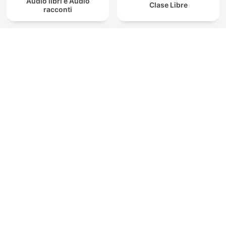
Audio libri e Audio
Clase Libre
racconti
Más podcasts internacionales de Ficción
เรื่องเล่านิยายออนไลน์
BBC Writers