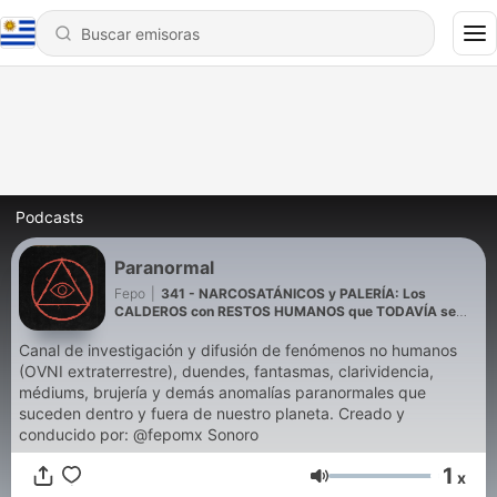
Podcasts
Paranormal
Fepo
|
341 - NARCOSATÁNICOS y PALERÍA: Los
CALDEROS con RESTOS HUMANOS que TODAVÍA se
USAN en la CIUDAD de MÉXICO
Canal de investigación y difusión de fenómenos no humanos
(OVNI extraterrestre), duendes, fantasmas, clarividencia,
médiums, brujería y demás anomalías paranormales que
suceden dentro y fuera de nuestro planeta. Creado y
conducido por: @fepomx Sonoro
1
x
Volumen