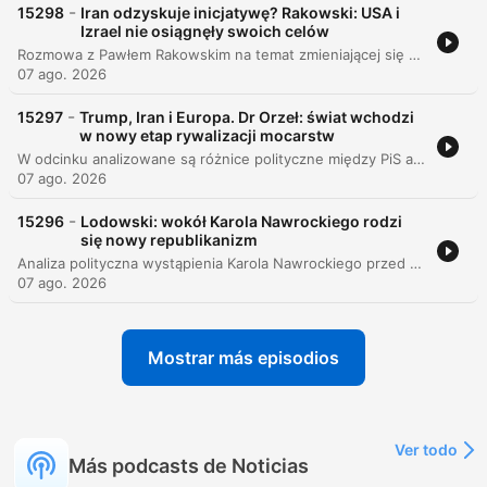
-
15298
Iran odzyskuje inicjatywę? Rakowski: USA i
Izrael nie osiągnęły swoich celów
Rozmowa z Pawłem Rakowskim na temat zmieniającej się sytuacji geopolitycznej na Bliskim Wschodzie, ze szczególnym uwzględnieniem nowego porozumienia obronnego między Turcją, Arabią Saudyjską a Pakistanem oraz napięć na linii Iran-USA. Analiza obejmuje również rosnące wpływy Turcji w regionie oraz niepewność co do przyszłości rozmów dyplomatycznych i stabilności w Gazie.
07 ago. 2026
-
15297
Trump, Iran i Europa. Dr Orzeł: świat wchodzi
w nowy etap rywalizacji mocarstw
W odcinku analizowane są różnice polityczne między PiS a obozem Mateusza Morawieckiego, ze szczególnym uwzględzeniem podejścia do suwerenności względem Unii Europejskiej oraz kondycji polskiej prawicy. Rozmówcy omawiają również problem braku niezależności mediów i sondaży w Polsce. Tematyka rozszerza się o kwestie geopolityczne, takie jak sytuacja na Bliskim Wschodzie, rola USA oraz zagrożenia dla bezpieczeństwa w Europie. Ostatnia część skupia się na zjawisku El Niño w Ameryce Łacińskiej oraz wpływie meksykańskich karteli narkotykowych na sektor produkcji awokado.
07 ago. 2026
-
15296
Lodowski: wokół Karola Nawrockiego rodzi
się nowy republikanizm
Analiza polityczna wystąpienia Karola Nawrockiego przed Pałacem Prezydenckim oraz towarzyszącego mu wydarzenia. Rozmówca, Miłosz Lodowski, ocenia strukturę eventu jako nowoczesną operację mającą na celu ponowną legitymizację mandatu prezydenta oraz budowę alternatywnego centrum politycznego przed wyborami w 2027 roku. Dyskusja koncentruje się na wykorzystaniu amerykańskich wzorców narracyjnych oraz elementów golizmu w kreowaniu figury prezydenta jako reprezentanta ludu przeciwstawionego elitom. Analizie poddano rolę panelistów w ustalaniu ram interpretacyjnych oraz koncepcję „narodowego republikanizmu” jako nowej strategii dla polskiej prawicy, dążącej do wyjścia poza tradycyjny duopol PiS i PO.
07 ago. 2026
Mostrar más episodios
Ver todo
Más podcasts de Noticias