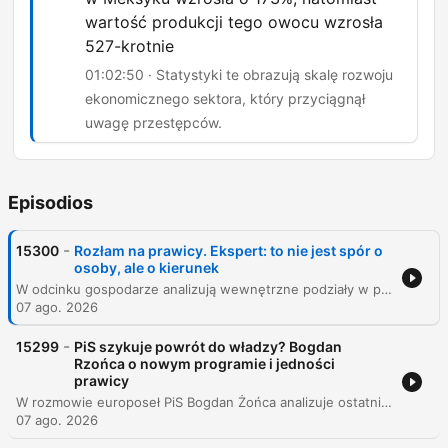
wartość produkcji tego owocu wzrosła
527-krotnie
01:02:50 · Statystyki te obrazują skalę rozwoju
ekonomicznego sektora, który przyciągnął
uwagę przestępców.
Episodios
-
15300
Rozłam na prawicy. Ekspert: to nie jest spór o
osoby, ale o kierunek
W odcinku gospodarze analizują wewnętrzne podziały w polskiej prawicy, skupiając się na różnicach ideologicznych między PiS a obozem Mateusza Morawieckiego oraz kompetencjach liderów Konfederacji. Rozmowa dotyka również problemu braku niezależności mediów i sondaży w Polsce. W dalszej części program przechodzi do tematów globalnych: analizie osłabienia pozycji USA na arenie międzynarodowej, sytuacji na Bliskim Wschodzie oraz kryzysowi migracyjnemu w Europie. Odcinek kończy się omówieniem zjawiska El Niño oraz wpływu meksykańskich karteli narkotykowych na sektor produkcji awokado.
07 ago. 2026
-
15299
PiS szykuje powrót do władzy? Bogdan
Rzońca o nowym programie i jedności
prawicy
W rozmowie europoseł PiS Bogdan Żońca analizuje ostatnie wydarzenia na polskiej prawicy, skupiając się na wystąpieniu Karola Nawrockiego z okazji pierwszej rocznicy wyboru na urząd prezydenta. Polityk ocenia postać Nawrockiego jako lidera potrafiącego budować bezpośrednią relację z obywatelami oraz podkreśla znaczenie gospodarczych aspektów jego programu, przeciwstawiając je działaniom rządu Donalda Tuska. Rozmowa porusza również temat konferencji programowej Prawa i Sprawiedliwości oraz kwestię jedności środowisk prawicowych. Żońca odnosi się do propozycji budowy instytucji chroniącej praworządność, problemów z bezpieczeństwem granic oraz bieżącej sytuacji politycznej wewnątrz obozu Zjednoczonej Prawicy, w tym relacji między Jarosławem Kaczyńskim a Mateuszem Morawieckim.
07 ago. 2026