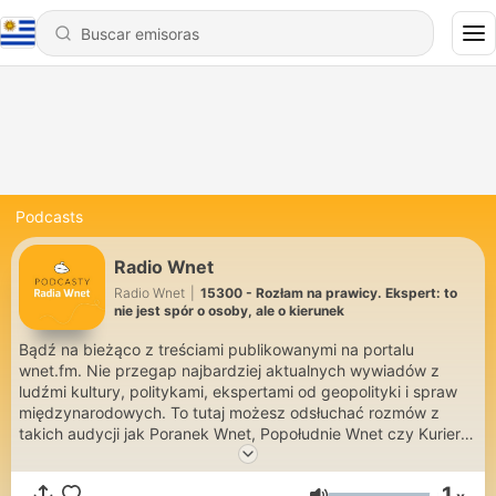
Podcasts
Radio Wnet
Radio Wnet
|
15300 - Rozłam na prawicy. Ekspert: to
nie jest spór o osoby, ale o kierunek
Bądź na bieżąco z treściami publikowanymi na portalu
wnet.fm. Nie przegap najbardziej aktualnych wywiadów z
ludźmi kultury, politykami, ekspertami od geopolityki i spraw
międzynarodowych. To tutaj możesz odsłuchać rozmów z
takich audycji jak Poranek Wnet, Popołudnie Wnet czy Kurier w
Samo Południe. Zachęcamy też do słuchania Radia Wnet na
żywo! Słuchasz? Oglądasz? Wspieraj! zrzutka.pl/wnet
1