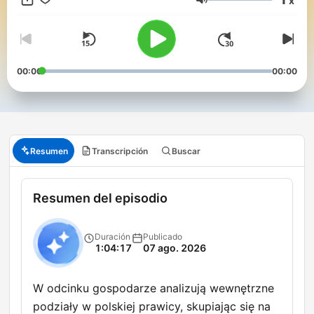
x
Wszystkie programy przygotowywane są przez nasz zespół
Volumen
dziennikarzy.
00:00
00:00
Resumen
Transcripción
Buscar
Resumen del episodio
Duración
Publicado
1:04:17
07 ago. 2026
W odcinku gospodarze analizują wewnętrzne
podziały w polskiej prawicy, skupiając się na