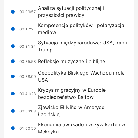
Analiza sytuacji politycznej i
00:09:57
przyszłości prawicy
Kompetencje polityków i polaryzacja
00:17:21
mediów
Sytuacja międzynarodowa: USA, Iran i
00:31:34
Trump
Refleksje muzyczne i biblijne
00:35:58
Geopolityka Bliskiego Wschodu i rola
00:38:00
USA
Kryzys migracyjny w Europie i
00:41:28
bezpieczeństwo Bałtów
Zjawisko El Niño w Ameryce
00:53:08
Łacińskiej
Ekonomia awokado i wpływ karteli w
01:00:50
Meksyku