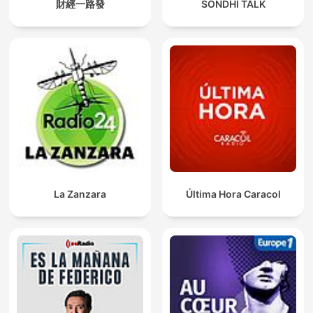
財經一路發
SONDHI TALK
La Zanzara
Última Hora Caracol