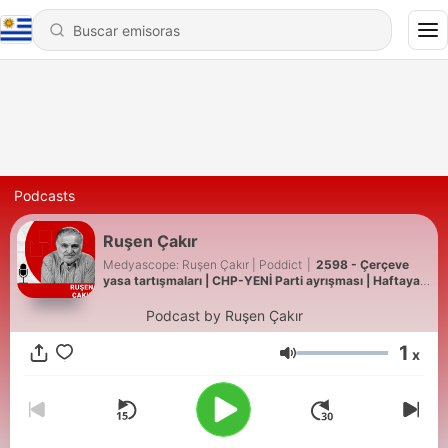
Podcasts
Ruşen Çakır
Medyascope: Ruşen Çakır | Poddict
|
2598 - Çerçeve
yasa tartışmaları | CHP-YENİ Parti ayrışması | Haftaya
Bakış
Podcast by Ruşen Çakır
1
x
Volumen