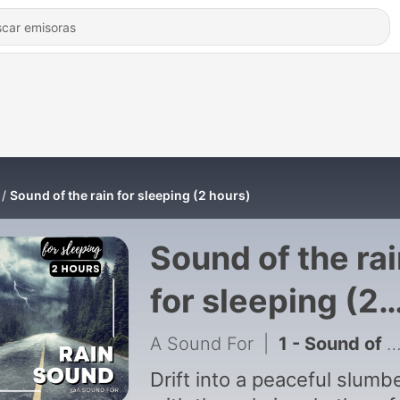
Sound of the rain for sleeping (2 hours)
Sound of the ra
for sleeping (2
hours)
A Sound For
|
1 - Sound of the rain for sleeping (2 hours)
Drift into a peaceful slumb