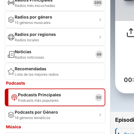
395
Radios más escuchadas
Radios por género
15 géneros musicales
Radios por regiones
Radios locales
Noticias
49
Radios noticiosas
Recomendadas
Lista de las mejores radios
00
Podcasts
Podcasts Principales
50
Podcasts más populares
Podcasts por Género
18 géneros temáticos
Episod
Música