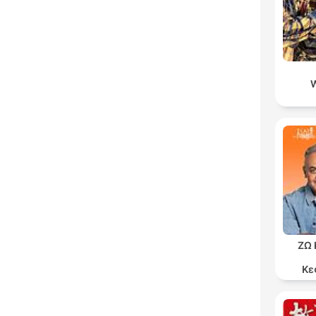
ΖΩ 
Κε