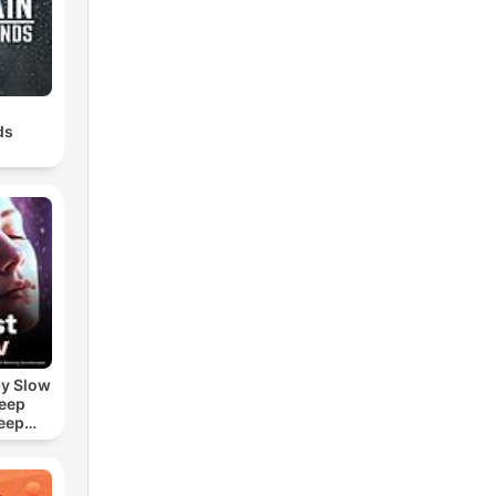
ds
by Slow
leep
eep
e Sound
ASMR