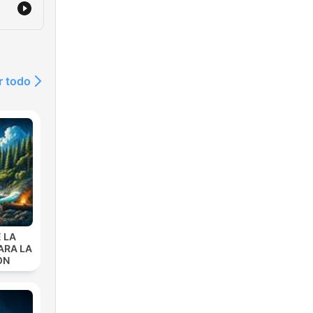
usy
r todo
 LA
ARA LA
ÓN