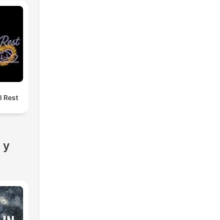
l Rest
 y