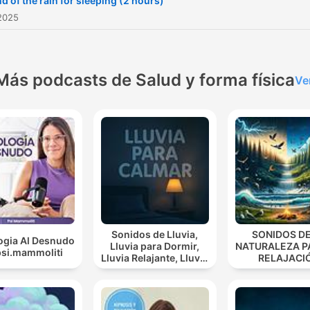
d of the rain for sleeping (2 hours)
meditation, relaxation, or
2025
simply unwinding after a b
day. Let the rain wash away
your worries!
Más podcasts de Salud y forma física
Ve
Sonidos de Lluvia,
SONIDOS DE
ogia Al Desnudo
Lluvia para Dormir,
NATURALEZA P
psi.mammoliti
Lluvia Relajante, Lluvia
RELAJACI
Suave, Lluvia Para
Calmar