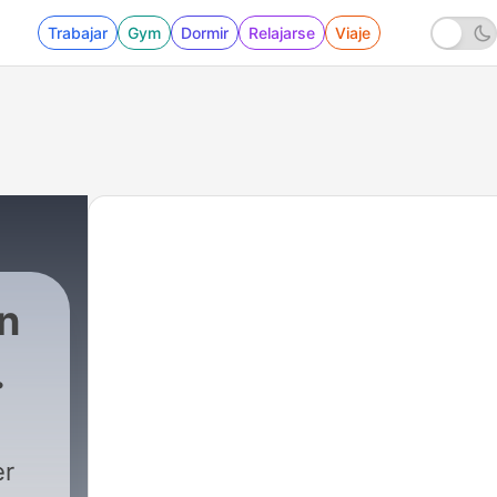
Trabajar
Gym
Dormir
Relajarse
Viaje
in
er