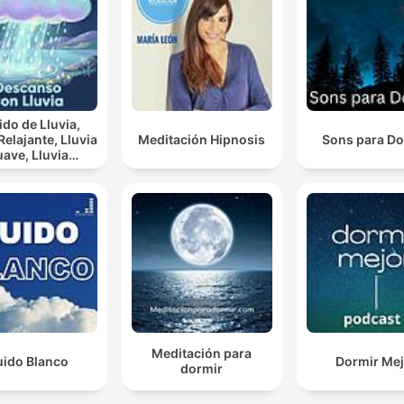
do de Lluvia,
lajante, Lluvia
Meditación Hipnosis
Sons para Do
ve, Lluvia
rna, Descanso
Con Lluvia
Meditación para
uido Blanco
Dormir Mej
dormir