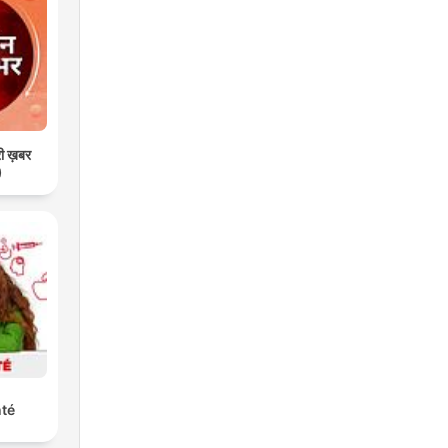
री ख़बर
)
nté