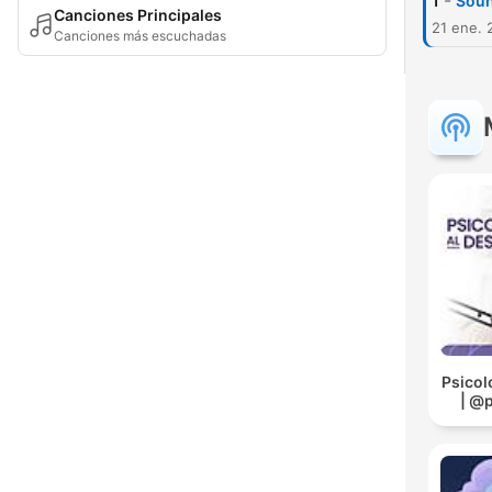
-
1
Soun
Canciones Principales
21 ene. 
Canciones más escuchadas
Psicol
| @