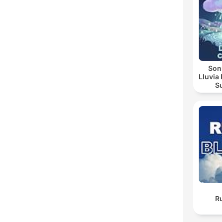
Soni
Lluvia Re
Sua
Noctu
R