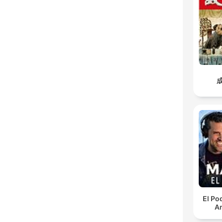
El Po
An