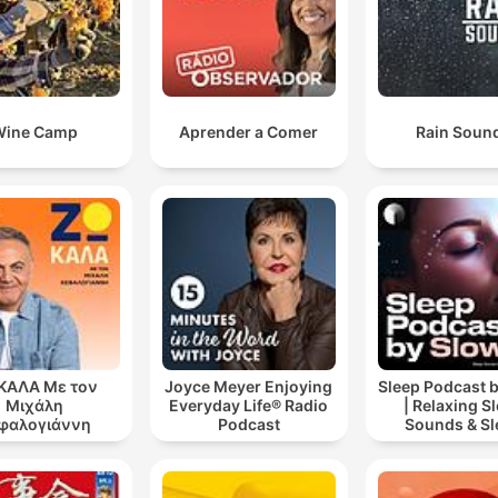
Wine Camp
Aprender a Comer
Rain Soun
ΚΑΛΑ Με τον
Joyce Meyer Enjoying
Sleep Podcast 
Μιχάλη
Everyday Life® Radio
| Relaxing S
φαλογιάννη
Podcast
Sounds & Sl
Stories | Natur
For Sleep | 