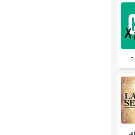
CI
La 