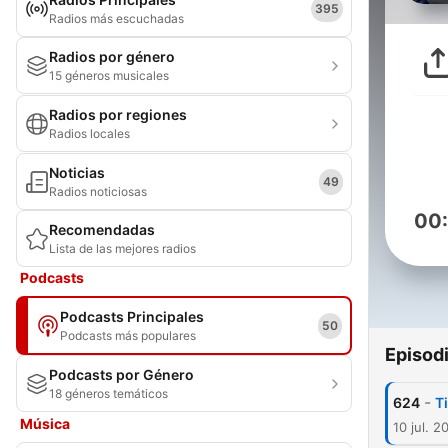
395
Radios más escuchadas
Radios por género
15 géneros musicales
Radios por regiones
Radios locales
Noticias
49
Radios noticiosas
00
Recomendadas
Lista de las mejores radios
Podcasts
Podcasts Principales
50
Podcasts más populares
Episod
Podcasts por Género
18 géneros temáticos
-
624
T
Música
10 jul. 2