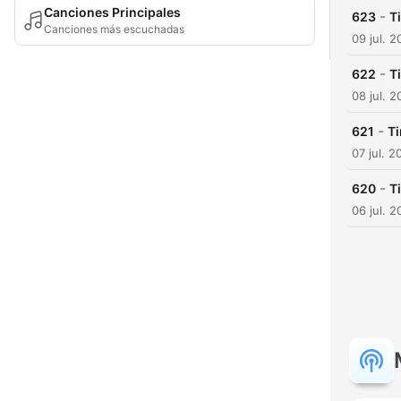
Canciones Principales
-
623
T
Canciones más escuchadas
09 jul. 
-
622
T
08 jul. 
-
621
Ti
07 jul. 2
-
620
T
06 jul. 