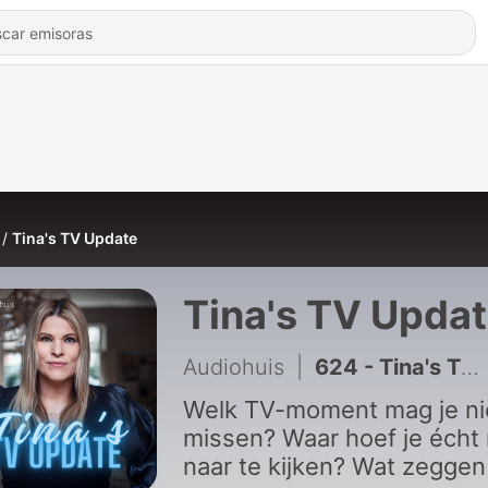
Tina's TV Update
Tina's TV Upda
Audiohuis
|
624 - Tina's TV Update - Hoeveel mensen zagen de cliffhanger van GTST?
Welk TV-moment mag je ni
missen? Waar hoef je écht 
naar te kijken? Wat zeggen