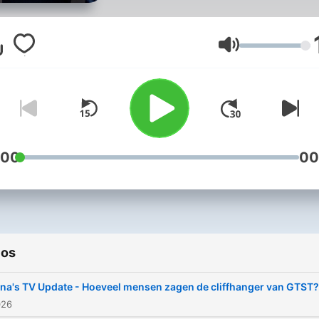
kijkcijfers? En wat is het la
medianieuws? Tina Nijkam
praat je bij! Luister dagelijk
Volumen
naar Tina’s TV Update en s
je vragen via @tinanijkamp
Instagram.
:00
00
ios
ina's TV Update - Hoeveel mensen zagen de cliffhanger van GTST?
026