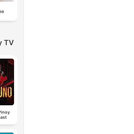
ea
y TV
Pinoy
ast