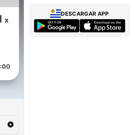
atste
p
DESCARGAR APP
1
s
x
tel
 op
:00