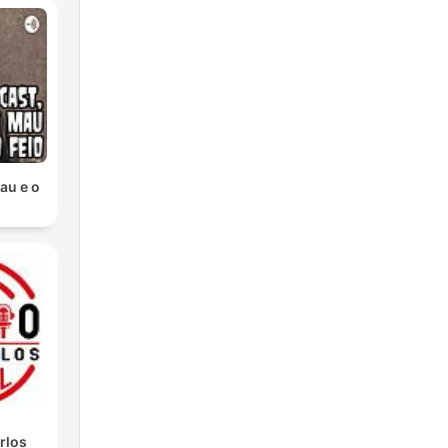
au e o
rlos