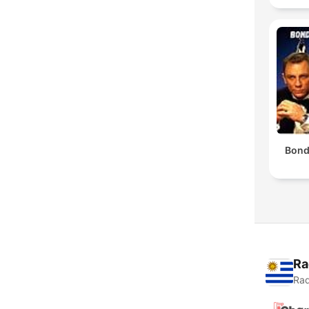
Bond
Ra
Rad