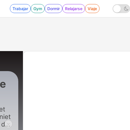
Trabajar
Gym
Dormir
Relajarse
Viaje
te
et
niet
 de