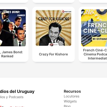
French Ciné-C
, James Bond:
Crazy For Kishore
Cinema Podcas
Ranked
Intermediat
Advanced Fr
Learners
dios del Uruguay
Recursos
Locutores
ios y Podcasts
Widgets
Blog