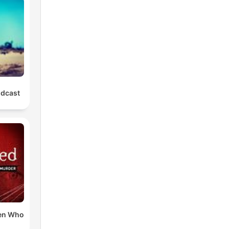
odcast
en Who