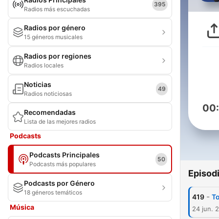
395
Radios más escuchadas
Radios por género
15 géneros musicales
Radios por regiones
Radios locales
Noticias
49
Radios noticiosas
00
Recomendadas
Lista de las mejores radios
Podcasts
Podcasts Principales
50
Podcasts más populares
Episod
Podcasts por Género
18 géneros temáticos
-
419
To
Música
24 jun. 