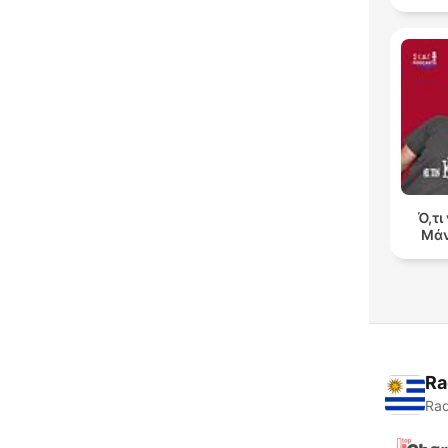
Ό,τι
Μάν
Ra
Rad