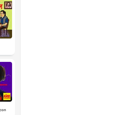
l
 con