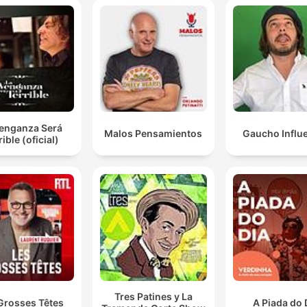
Venganza Será
Malos Pensamientos
Gaucho Influ
rible (oficial)
Tres Patines y La
Grosses Têtes
A Piada do 