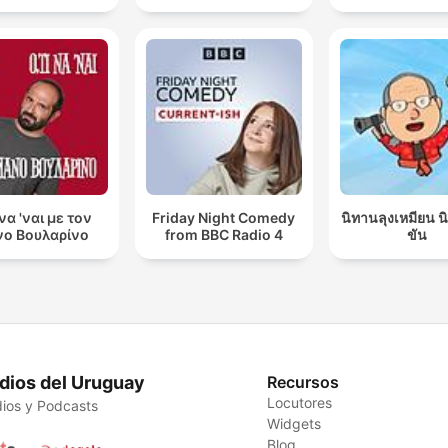
 να 'ναι με τον
Friday Night Comedy
นิทานลุงเหมียน 
ο Βουλαρίνο
from BBC Radio 4
ขัน
dios del Uruguay
Recursos
Locutores
ios y Podcasts
Widgets
Blog