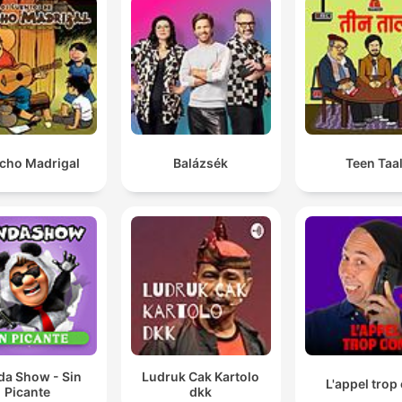
cho Madrigal
Balázsék
Teen Taa
da Show - Sin
Ludruk Cak Kartolo
L'appel trop
Picante
dkk