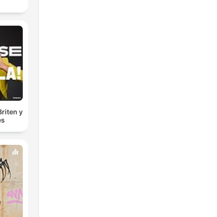
riten y
es