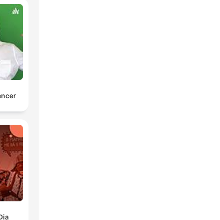
encer
Dia