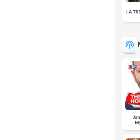
LA TR
Jam
My