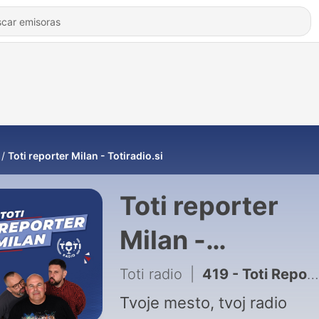
Toti reporter Milan - Totiradio.si
Toti reporter
Milan -
Totiradio.si
Toti radio
|
419 - Toti Reporter Milan - Servis pred dopustom
Tvoje mesto, tvoj radio