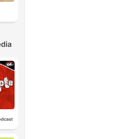
dia
odcast