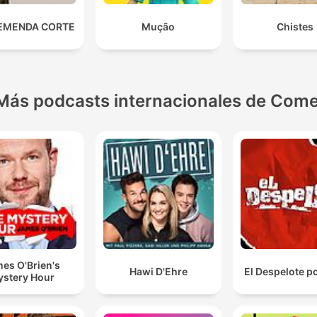
EMENDA CORTE
Mução
Chistes
Más podcasts internacionales de Come
es O'Brien's
Hawi D'Ehre
El Despelote p
stery Hour