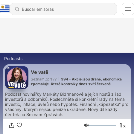
Podcasts
Ve vatě
Seznam Zprávy
|
394 - Akcie jsou drahé, ekonomika
zpomaluje. Které kontrolky dnes svítí červeně
Podcast novinářky Markéty Bidrmanové a jejích hostů z řad
investorů a odborníků. Poslechněte si konkrétní rady na téma
investic, inflace, úvěrů nebo hypoték. Finanční „kápezetka“ pro
všechny, kterým nejsou peníze ukradené. Nový díl každý
čtvrtek na Seznam Zprávách.
1
x
Volumen