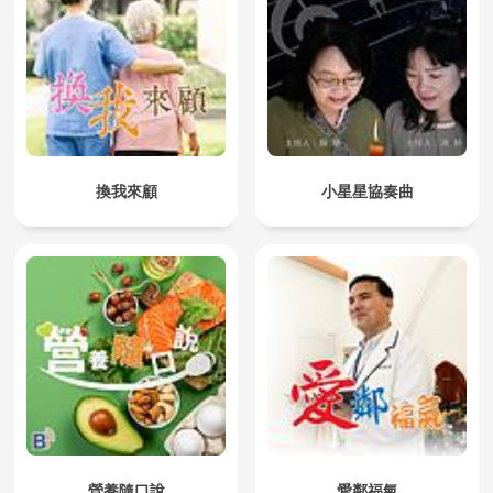
換我來顧
小星星協奏曲
營養隨口說
愛鄰福氣