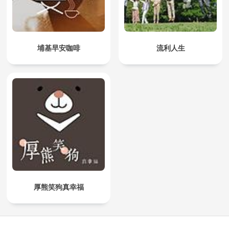
埔基早安咖啡
流利人生
厚熊笑狗真幸福