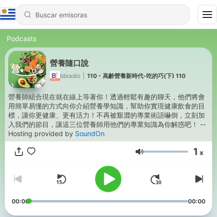
Podcasts
營養隨口說
bbradio
|
110 - 高齡營養新時代-吃的巧(下) 110
營養師組合現在就在線上等著你！透過輕鬆有趣的聊天，他們將會
用簡單易懂的方式向你介紹營養學知識，幫助你實現健康飲食的目
標，讓你更健康、更有活力！不再被艱澀的專業術語嚇倒，立刻加
入我們的節目，讓這三位營養師用他們的專業知識為你解惑吧！ --
Hosting provided by
SoundOn
1
x
Volumen
00:00
00:00