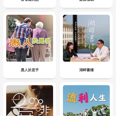
愚人於是乎
湖畔書樓