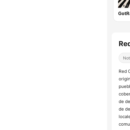
Red
Not
Red C
origi
puebl
cober
de de
de de
local
comun