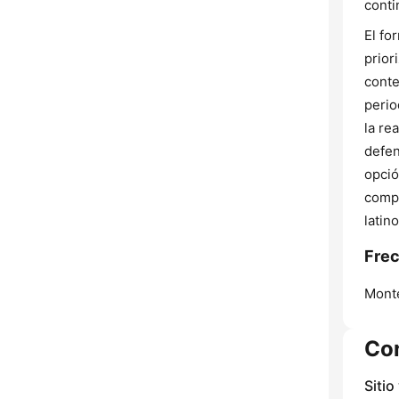
conti
El fo
prior
conte
perio
la re
defen
opció
compr
latin
Frec
Mont
Co
Sitio