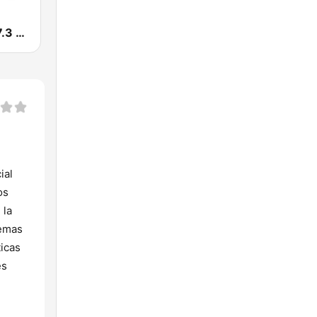
KKSS KISS 97.3 FM
ial
os
 la
temas
icas
es