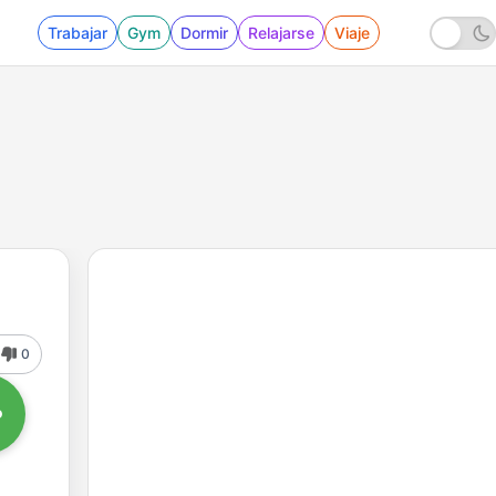
Trabajar
Gym
Dormir
Relajarse
Viaje
0