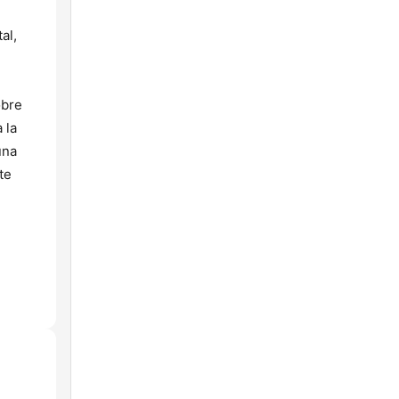
al,
obre
 la
una
te