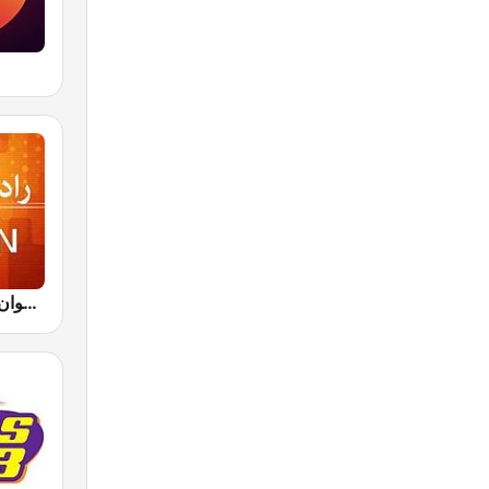
IRIB R Javan راديو جوان