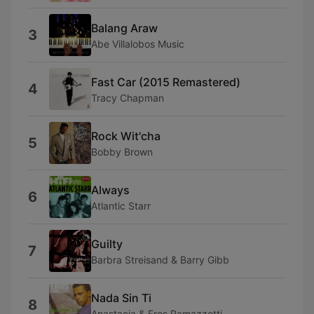
Balang Araw
3
Abe Villalobos Music
Fast Car (2015 Remastered)
4
Tracy Chapman
Rock Wit'cha
5
Bobby Brown
Always
6
Atlantic Starr
Guilty
7
Barbra Streisand & Barry Gibb
Nada Sin Ti
8
Anastacia & Eros Ramazzotti