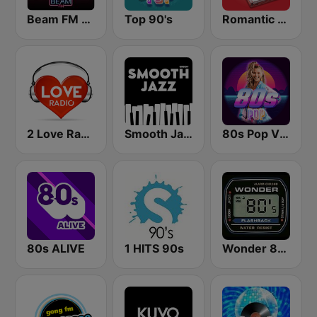
Beam FM - Adult Hits
Top 90's
Romantic Vibes
2 Love Radio
Smooth Jazz - Groov
80s Pop Vibes
80s ALIVE
1 HITS 90s
Wonder 80's