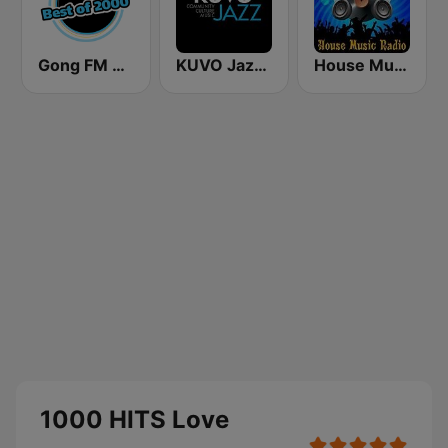
Gong FM Best of 2000
KUVO Jazz 89.3 FM
House Music Radio
1000 HITS Love