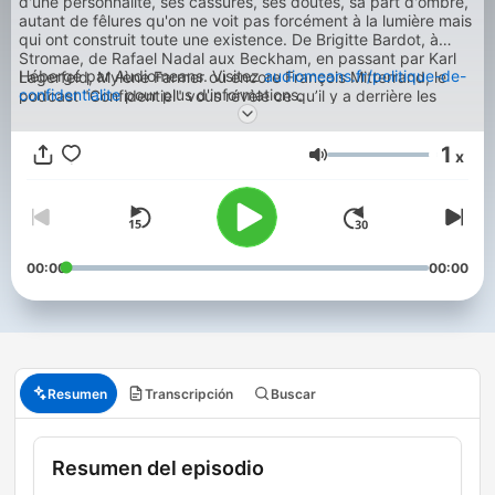
d'une personnalité, ses cassures, ses doutes, sa part d'ombre,
autant de fêlures qu'on ne voit pas forcément à la lumière mais
qui ont construit toute une existence. De Brigitte Bardot, à
Stromae, de Rafael Nadal aux Beckham, en passant par Karl
Hébergé par Audiomeans. Visitez
audiomeans.fr/politique-de-
Lagerfeld, Mylène Farmer ou encore François Mitterrand, le
confidentialite
pour plus d'informations.
podcast "Confidentiel" vous révèle ce qu’il y a derrière les
parcours hors normes des icônes de cinéma, de la musique, de
la mode, du sport, de la politique ou encore de la royauté.
1
Témoignages, archives sonores et révélations exclusives vous
x
Volumen
invitent à redécouvrir ces célébrités sous un nouveau jour, loin
des projecteurs.
00:00
00:00
Resumen
Transcripción
Buscar
Resumen del episodio