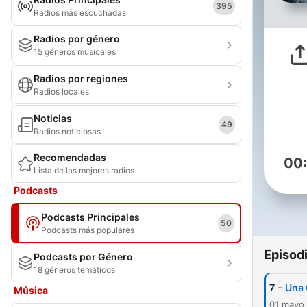
395
Radios más escuchadas
Radios por género
15 géneros musicales
Radios por regiones
Radios locales
Noticias
49
Radios noticiosas
Recomendadas
00
Lista de las mejores radios
Podcasts
Podcasts Principales
50
Podcasts más populares
Episod
Podcasts por Género
18 géneros temáticos
-
7
Una 
Música
01 mayo