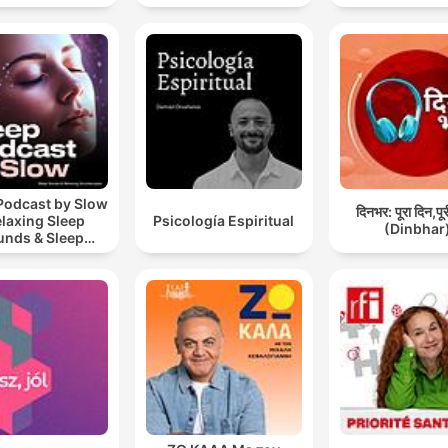
Día Lluvioso, Lluvia
Para Soñar
Podcast by Slow
दिनभर: पूरा दिन,पू
elaxing Sleep
Psicología Espiritual
(Dinbhar
unds & Sleep
s | Nature Sound
 Sleep | ASMR