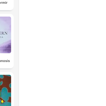
ormir
ipnosis