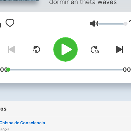
dormir en theta waves
Volumen
:00
00
ios
Chispa de Consciencia
 2022