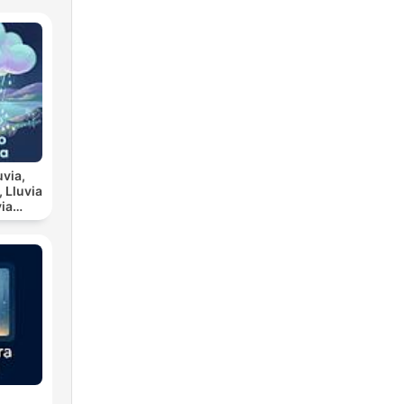
uvia,
ia
scanso
a