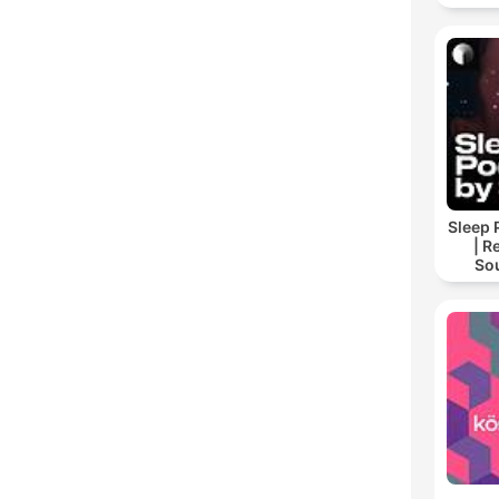
Sleep 
| R
So
Storie
For