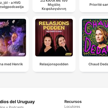
ΖΩ ΚΑΛΑ Με τον
z, jól - a HVG
Μιχάλη
Priorité sa
zségpodcastja
Κεφαλογιάννη
a med Henrik
Relasjonspodden
Chaud Ded
dios del Uruguay
Recursos
Locutores
ios y Podcasts