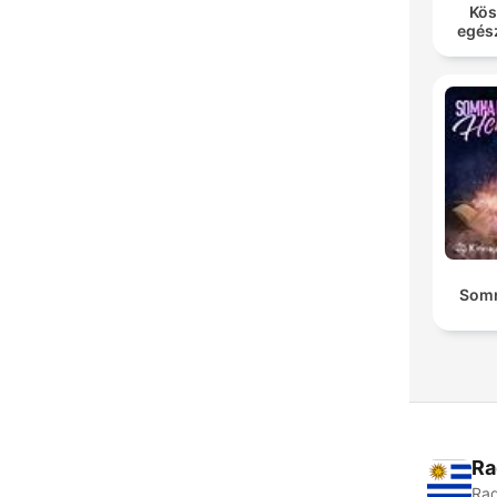
Kös
egés
Somn
Ra
Rad