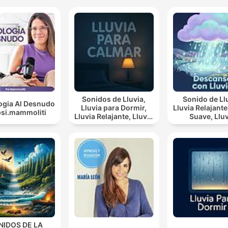
Sonidos de Lluvia,
Sonido de Ll
ogia Al Desnudo
Lluvia para Dormir,
Lluvia Relajante, Lluv
psi.mammoliti
Lluvia Relajante, Lluvia
Suave, Lluvia
Suave, Lluvia Para
Nocturna, De
Calmar
Con Lluvi
NIDOS DE LA