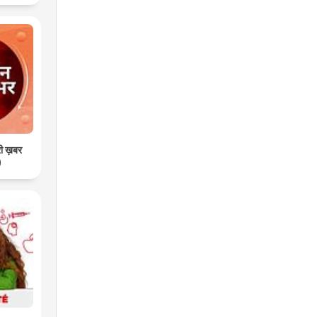
री ख़बर
)