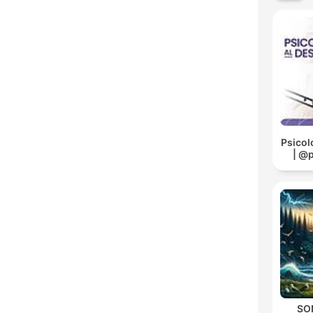
Psicol
| @
SO