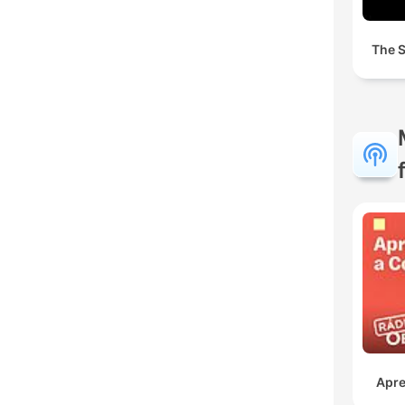
The S
Apre