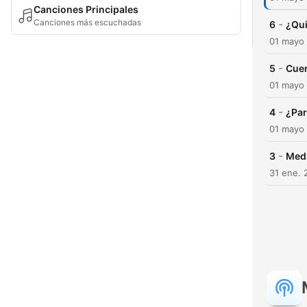
Canciones Principales
Canciones más escuchadas
-
6
¿Qui
01 mayo
-
5
Cuer
01 mayo
-
4
¿Par
01 mayo
-
3
Med
31 ene. 