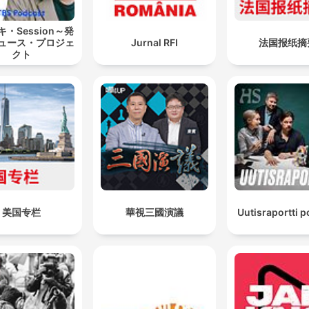
・Session～発
ュース・プロジェ
Jurnal RFI
法国报纸摘
クト
美国专栏
華視三國演議
Uutisraportti 