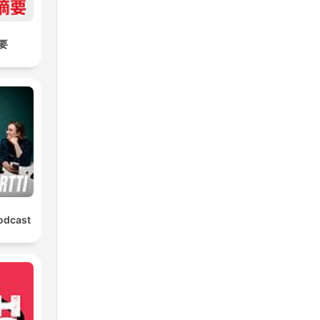
要
podcast