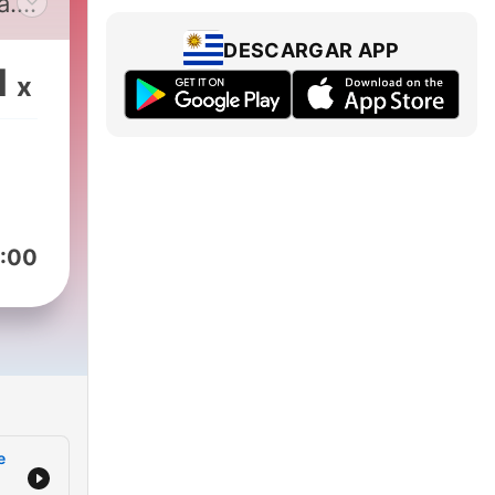
a.
ma
DESCARGAR APP
 y
1
x
:00
e