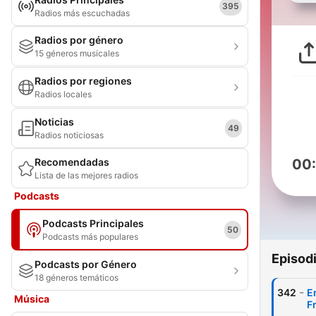
395
Radios más escuchadas
Radios por género
15 géneros musicales
Radios por regiones
Radios locales
Noticias
49
Radios noticiosas
Recomendadas
00
Lista de las mejores radios
Podcasts
Podcasts Principales
50
Podcasts más populares
Episod
Podcasts por Género
18 géneros temáticos
-
342
E
Música
F