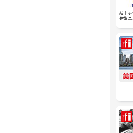
荻上チキ
信型ニ