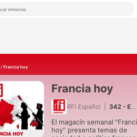
Francia hoy
Francia hoy
RFI Español
|
342 - Energia! Barcelona y Cataluña le ponen ritmo al arranque del Tour de Francia 2026
El magacín semanal "Franc
hoy" presenta temas de