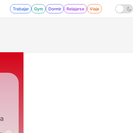
Trabajar
Gym
Dormir
Relajarse
Viaje
ia