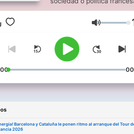
sociedad o política frances
Profundizamos en cada te
con el análisis de expertos
numerosos testimonios.
Volumen
:00
00
ios
nergia! Barcelona y Cataluña le ponen ritmo al arranque del Tour d
rancia 2026