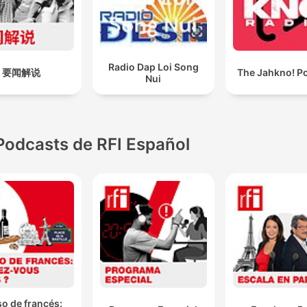
Radio Dap Loi Song
要闻解说
The Jahkno! P
Nui
Podcasts de RFI Español
o de francés: