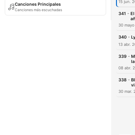
15 jun. 
Canciones Principales
Canciones más escuchadas
-
341
El
a
30 mayo
-
340
L
13 abr. 
-
339
M
la
08 abr. 
-
338
Bl
v
30 mar. 