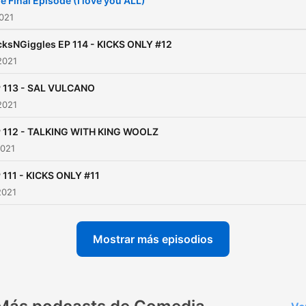
e Final Episode (I love you ALL)
2021
cksNGiggles EP 114 - KICKS ONLY #12
2021
 113 - SAL VULCANO
2021
 112 - TALKING WITH KING WOOLZ
2021
 111 - KICKS ONLY #11
2021
Mostrar más episodios