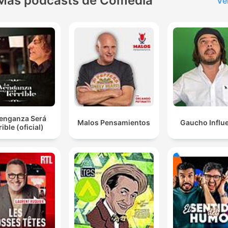
Más podcasts de Comedia
Ve
Venganza Será
Malos Pensamientos
Gaucho Influ
rible (oficial)