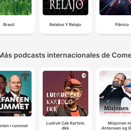
Brasil
Relatos Y Relajo
Pânico
Más podcasts internacionales de Come
Ludruk Cak Kartolo
Misjonen 
anten i rummet
dkk
Antonsen og 