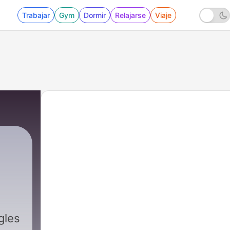
Trabajar
Gym
Dormir
Relajarse
Viaje
|
118 - The Final Episode (I love you ALL
gles