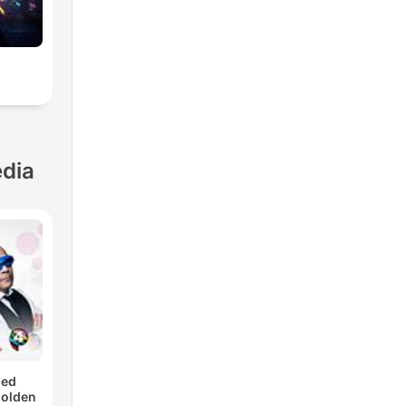
dia
med
Golden