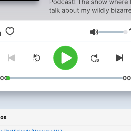
Podcast! The show where 
talk about my wildly bizarr
life. Storytelling about bein
kid that hated highschool 
Volumen
loved having sex - to grow
up and having celebrity fri
/ running a sneaker busine
on the road. Hope you enjo
:00
00
ios