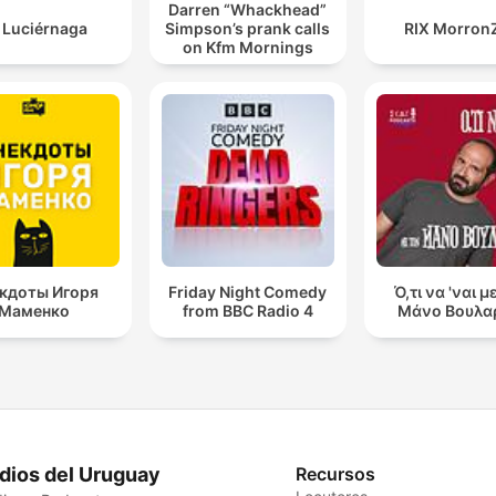
Darren “Whackhead”
 Luciérnaga
Simpson’s prank calls
RIX Morron
on Kfm Mornings
кдоты Игоря
Friday Night Comedy
Ό,τι να 'ναι μ
Маменко
from BBC Radio 4
Μάνο Βουλα
dios del Uruguay
Recursos