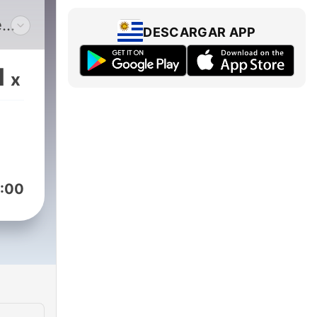
I
e
DESCARGAR APP
g a
and
1
x
ing
ends
ss
y :)
:00