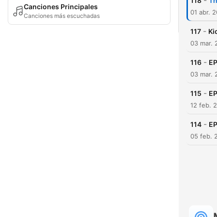
-
118
Th
Canciones Principales
01 abr. 
Canciones más escuchadas
-
117
Ki
03 mar. 
-
116
EP
03 mar. 
-
115
EP
12 feb. 
-
114
EP
05 feb. 