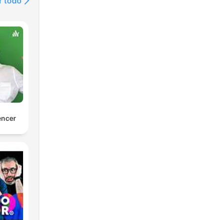
r todo
encer